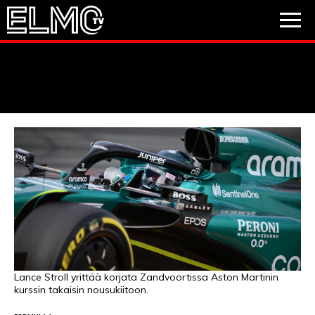
JALKAPALLO
JÄÄKIEKKO
PESÄPALLO
VIDEOT
PODCASTIT
JALKAPALLO
EM2021
Huuhkajat
Veikkausliiga
JÄÄKIEKKO
PESÄPALLO
Valioliiga
Muut sarjat
Lance Stroll yrittää korjata Zandvoortissa Aston Martinin
kurssin takaisin nousukiitoon.
F1