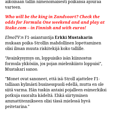
aikoinaan tallin nimenomaisesti poikansa ajouraa
varteen.
Who will be the king in Zandvoort? Check the
odds for Formula One weekend and and play at
Stake.com – in Finnish and with euros!
ElmoTV:n
F1-asiantuntija
Erkki Mustakarin
mukaan poika-Strollin mahdollinen lopettaminen
olisi ilman muuta riskitekijä koko tallille.
”Avainkysymys on, loppuisiko isän kiinnostus
formula ykkösiin, jos pojan mielenkiinto loppuisi”,
Mustakari sanoo.
”Monet ovat sanoneet, että isä-Stroll ajattelee F1-
talliaan kylmästi businesspuoli edellä, mutta en ole
siitä varma. Hän tuskin antaisi pojalleen esimerkiksi
potkuja suoralta kädeltä. Ehkä siirtyminen
ammattitennikseen olisi tässä mielessä hyvä
peitetarina.”