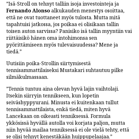
”Isä-Stroll on tehnyt talliin isoja investointeja ja
Fernando Alonso
alkukauden menestys osoittaa,
että ne ovat tuottaneet myös tulosta. Mutta mitä
tapahtuisi jatkossa, jos poikaa ei olisikaan tallin
toisen auton sarvissa? Panisiko isä tallin myyntiin vai
riittäisikö hänen oma intohimonsa sen
pyörittämiseen myös tulevaisuudessa? Mene ja
tiedä.”
Uutisiin poika-Strollin siirtymisestä
tennisammattilaiseksi Mustakari suhtautuu pilke
silmäkulmassaan.
”Tennis tuntuu aina olevan hyvä lajin vaihtolaji.
Itsekin siirryin tennikseen, kun lopetin
seiväshyppyurani. Minusta ei kuitenkaan tullut
tennisammattilaista, enkä tiedä, miten hyvä
Lancekaan on oikeasti tenniksessä. Formula
ykkösissä hyvällä autolla voi korjata paljon, mutta
niin hyvää mailaa tenniksessä ei ole vielä tehty, että
se olisi tehnyt kenestäkään huippupelaajaa.”