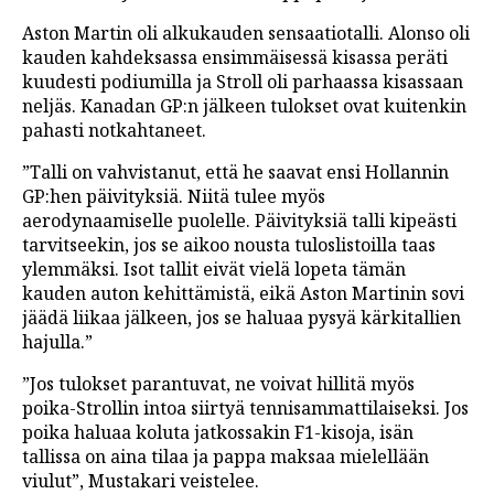
Aston Martin oli alkukauden sensaatiotalli. Alonso oli
kauden kahdeksassa ensimmäisessä kisassa peräti
kuudesti podiumilla ja Stroll oli parhaassa kisassaan
neljäs. Kanadan GP:n jälkeen tulokset ovat kuitenkin
pahasti notkahtaneet.
”Talli on vahvistanut, että he saavat ensi Hollannin
GP:hen päivityksiä. Niitä tulee myös
aerodynaamiselle puolelle. Päivityksiä talli kipeästi
tarvitseekin, jos se aikoo nousta tuloslistoilla taas
ylemmäksi. Isot tallit eivät vielä lopeta tämän
kauden auton kehittämistä, eikä Aston Martinin sovi
jäädä liikaa jälkeen, jos se haluaa pysyä kärkitallien
hajulla.”
”Jos tulokset parantuvat, ne voivat hillitä myös
poika-Strollin intoa siirtyä tennisammattilaiseksi. Jos
poika haluaa koluta jatkossakin F1-kisoja, isän
tallissa on aina tilaa ja pappa maksaa mielellään
viulut”, Mustakari veistelee.