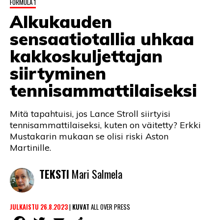
FORMULA 1
LINTU VAI KALA
Alkukauden
46 DENTON ROAD
sensaatiotallia uhkaa
VIDEOT
kakkoskuljettajan
siirtyminen
PODCASTIT
tennisammattilaiseksi
KOLUMNIT
Mitä tapahtuisi, jos Lance Stroll siirtyisi
tennisammattilaiseksi, kuten on väitetty? Erkki
Mustakarin mukaan se olisi riski Aston
Martinille.
TEKSTI
Mari Salmela
JULKAISTU 26.8.2023
|
KUVAT
ALL OVER PRESS