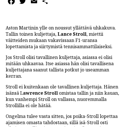
Facebook
Twitter
Email
Share
Aston Martinin ylle on noussut yllättävä uhkakuva.
Tallin toinen kuljettaja,
Lance Stroll
, miettii
väitteiden mukaan vakavissaan F1-uransa
lopettamista ja siirtymistä tennisammattilaiseksi.
Jos Stroll olisi tavallinen kuljettaja, asiassa ei olisi
mitään uhkaavaa. Itse asiassa hän olisi tavallisena
kuljettajana saanut tallista potkut jo useamman
kerran.
Stroll ei kuitenkaan ole tavallinen kuljettaja. Hänen
isänsä L
awrence Stroll
omistaa tallin ja niin kauan,
kun vanhempi Stroll on vallassa, nuoremmalla
Strollilla ei ole hätää.
Ongelma tulee vasta sitten, jos poika-Stroll lopettaa
ajamisen omasta tahdostaan, sillä isä-Stroll osti