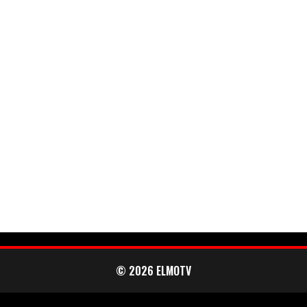
LINTU VAI KALA
46 DENTON ROAD
VIDEOT
PODCASTIT
KOLUMNIT
© 2026 ELMOTV