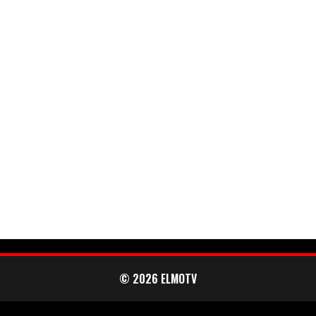
LINTU VAI KALA
46 DENTON ROAD
VIDEOT
PODCASTIT
KOLUMNIT
© 2026 ELMOTV