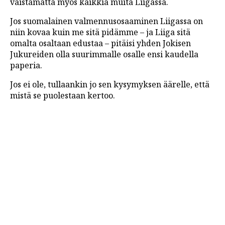
väistämättä myös kaikkia muita Liigassa.
Jos suomalainen valmennusosaaminen Liigassa on
niin kovaa kuin me sitä pidämme – ja Liiga sitä
omalta osaltaan edustaa – pitäisi yhden Jokisen
Jukureiden olla suurimmalle osalle ensi kaudella
paperia.
Jos ei ole, tullaankin jo sen kysymyksen äärelle, että
mistä se puolestaan kertoo.