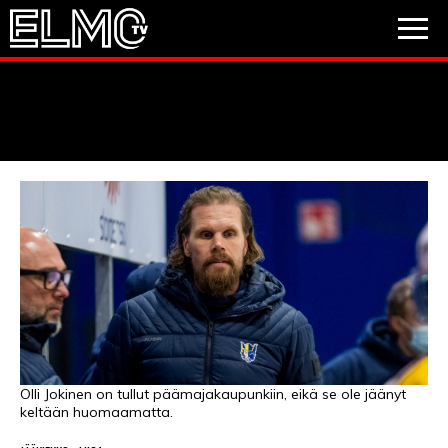
JALKAPALLO
JÄÄKIEKKO
PESÄPALLO
VIDEOT
PODCASTIT
JALKAPALLO
EM2021
Huuhkajat
Veikkausliiga
JÄÄKIEKKO
PESÄPALLO
Valioliiga
Muut sarjat
Olli Jokinen on tullut päämajakaupunkiin, eikä se ole jäänyt
keltään huomaamatta.
F1