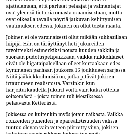
ajattelemaan, että parhaat pelaajat ja valmentajat
ovat yleensä tietoisia omasta osaamisestaan, mutta
ovat oikealla tavalla nöyriä jatkuvan kehittymisen
vaatimuksen edessä. Jokinen on ollut toista maata.
Jokinen ei ole varsinaisesti ollut mikään sukkasillaan
hiipijä. Hän on täräyttänyt heti Jukureiden
tavoitteeksi esimerkiksi nousta kuuden sakkiin ja
suoraan pudotuspelipaikkaan, vaikka mikkeliläiset
eivät ole liigataipaleellaan olleet kertaakaan edes
kymmenen parhaan joukossa 15 joukkueen sarjassa.
Niitä jääkiekkoihmisiä on, jotka pitävät Jokisen
irtautuneen realismista. Varsinkin kun
harjoituskaudella Jukurit voitti vain kaksi ottelua
seitsemästä – joista toinen tuli Mestiksessä
pelaavasta Ketterästä.
Jokisessa on kuitenkin myös jotain raikasta. Vaikka
rohkeiden puheiden ja epärealistisuuden välissä
tuntuu olevan vain veteen piirretty viiva, Jokisen