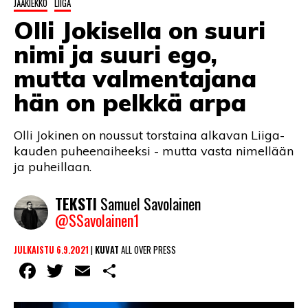
JÄÄKIEKKO
LIIGA
LINTU VAI KALA
Olli Jokisella on suuri
46 DENTON ROAD
nimi ja suuri ego,
VIDEOT
mutta valmentajana
hän on pelkkä arpa
PODCASTIT
KOLUMNIT
Olli Jokinen on noussut torstaina alkavan Liiga-
kauden puheenaiheeksi - mutta vasta nimellään
ja puheillaan.
TEKSTI
Samuel Savolainen
@SSavolainen1
JULKAISTU 6.9.2021
|
KUVAT
ALL OVER PRESS
Facebook
Twitter
Email
Share