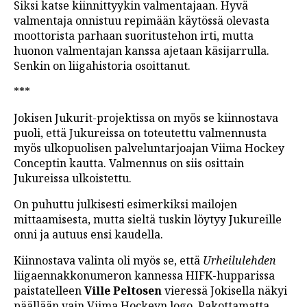
Siksi katse kiinnittyykin valmentajaan. Hyvä
valmentaja onnistuu repimään käytössä olevasta
moottorista parhaan suoritustehon irti, mutta
huonon valmentajan kanssa ajetaan käsijarrulla.
Senkin on liigahistoria osoittanut.
***
Jokisen Jukurit-projektissa on myös se kiinnostava
puoli, että Jukureissa on toteutettu valmennusta
myös ulkopuolisen palveluntarjoajan Viima Hockey
Conceptin kautta. Valmennus on siis osittain
Jukureissa ulkoistettu.
On puhuttu julkisesti esimerkiksi mailojen
mittaamisesta, mutta sieltä tuskin löytyy Jukureille
onni ja autuus ensi kaudella.
Kiinnostava valinta oli myös se, että
Urheilulehden
liigaennakkonumeron kannessa HIFK-hupparissa
paistatelleen
Ville Peltosen
vieressä Jokisella näkyi
päällään vain Viima Hockeyn logo. Pakottamatta