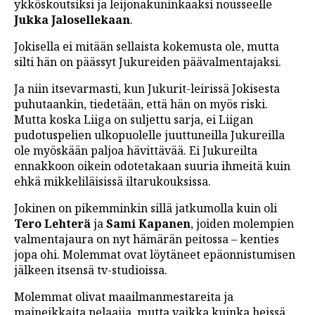
ykköskoutsiksi ja leijonakuninkaaksi nousseelle
Jukka Jalosellekaan
.
Jokisella ei mitään sellaista kokemusta ole, mutta
silti hän on päässyt Jukureiden päävalmentajaksi.
Ja niin itsevarmasti, kun Jukurit-leirissä Jokisesta
puhutaankin, tiedetään, että hän on myös riski.
Mutta koska Liiga on suljettu sarja, ei Liigan
pudotuspelien ulkopuolelle juuttuneilla Jukureilla
ole myöskään paljoa hävittävää. Ei Jukureilta
ennakkoon oikein odotetakaan suuria ihmeitä kuin
ehkä mikkeliläisissä iltarukouksissa.
Jokinen on pikemminkin sillä jatkumolla kuin oli
Tero Lehterä
ja
Sami Kapanen
, joiden molempien
valmentajaura on nyt hämärän peitossa – kenties
jopa ohi. Molemmat ovat löytäneet epäonnistumisen
jälkeen itsensä tv-studioissa.
Molemmat olivat maailmanmestareita ja
maineikkaita pelaajia, mutta vaikka kuinka heissä