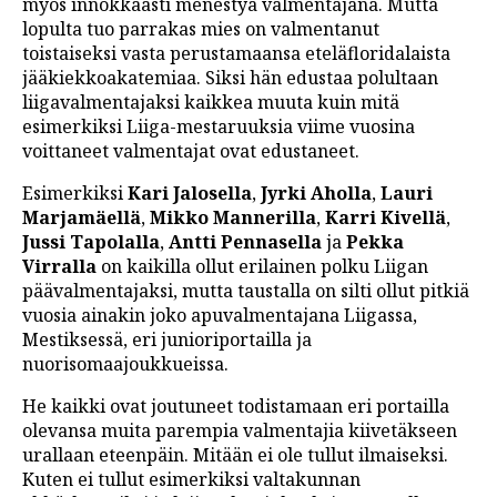
myös innokkaasti menestyä valmentajana. Mutta
lopulta tuo parrakas mies on valmentanut
toistaiseksi vasta perustamaansa eteläfloridalaista
jääkiekkoakatemiaa. Siksi hän edustaa polultaan
liigavalmentajaksi kaikkea muuta kuin mitä
esimerkiksi Liiga-mestaruuksia viime vuosina
voittaneet valmentajat ovat edustaneet.
Esimerkiksi
Kari Jalosella
,
Jyrki Aholla
,
Lauri
Marjamäellä
,
Mikko Mannerilla
,
Karri Kivellä
,
Jussi Tapolalla
,
Antti Pennasella
ja
Pekka
Virralla
on kaikilla ollut erilainen polku Liigan
päävalmentajaksi, mutta taustalla on silti ollut pitkiä
vuosia ainakin joko apuvalmentajana Liigassa,
Mestiksessä, eri junioriportailla ja
nuorisomaajoukkueissa.
He kaikki ovat joutuneet todistamaan eri portailla
olevansa muita parempia valmentajia kiivetäkseen
urallaan eteenpäin. Mitään ei ole tullut ilmaiseksi.
Kuten ei tullut esimerkiksi valtakunnan