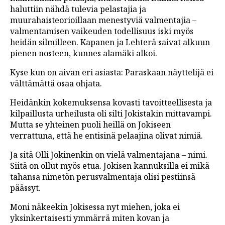
haluttiin nähdä tulevia pelastajia ja
muurahaisteorioillaan menestyviä valmentajia –
valmentamisen vaikeuden todellisuus iski myös
heidän silmilleen. Kapanen ja Lehterä saivat alkuun
pienen nosteen, kunnes alamäki alkoi.
Kyse kun on aivan eri asiasta: Paraskaan näyttelijä ei
välttämättä osaa ohjata.
Heidänkin kokemuksensa kovasti tavoitteellisesta ja
kilpaillusta urheilusta oli silti Jokistakin mittavampi.
Mutta se yhteinen puoli heillä on Jokiseen
verrattuna, että he entisinä pelaajina olivat nimiä.
Ja sitä Olli Jokinenkin on vielä valmentajana – nimi.
Siitä on ollut myös etua. Jokisen kannuksilla ei mikä
tahansa nimetön perusvalmentaja olisi pestiinsä
päässyt.
Moni näkeekin Jokisessa nyt miehen, joka ei
yksinkertaisesti ymmärrä miten kovan ja