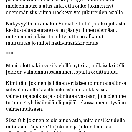
mieleen nousi ajatus siitä, että onko Jokinen nyt
enemmän siis Viima Hockeyn vai Jukureiden asialla.
Näkyvyyttä on ainakin Viimalle tullut ja siksi julkista
keskustelua seuratessa on jäänyt ihmettelemään,
miten moni Jokisesta tehty juttu on alkanut
muistuttaa jo miltei natiivimarkkinointia.
***
Moni odottaakin vesi kielellä nyt sitä, millaiseksi Olli
Jokisen valmennusosaaminen lopulta osoittautuu.
Nimittäin Jokinen ja hänen erilaiset toimintamallinsa
sotivat eräällä tavalla oikeastaan kaikkea sitä
valmentajapolkua ja -toimintaa vastaan, jota olemme
tottuneet yhdistämään liigajääkiekossa menestyvään
valmennukseen.
Siksi Olli Jokinen ei ole ainoa asia, mitä ensi kaudella
mitataan. Tapaus Olli Jokinen ja Jukurit mittaa