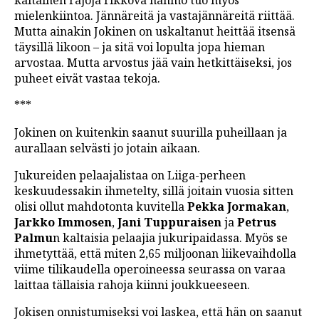
kaltainen rajoja rikkova hahmo tuo myös
mielenkiintoa. Jännäreitä ja vastajännäreitä riittää.
Mutta ainakin Jokinen on uskaltanut heittää itsensä
täysillä likoon – ja sitä voi lopulta jopa hieman
arvostaa. Mutta arvostus jää vain hetkittäiseksi, jos
puheet eivät vastaa tekoja.
***
Jokinen on kuitenkin saanut suurilla puheillaan ja
aurallaan selvästi jo jotain aikaan.
Jukureiden pelaajalistaa on Liiga-perheen
keskuudessakin ihmetelty, sillä joitain vuosia sitten
olisi ollut mahdotonta kuvitella
Pekka Jormakan
,
Jarkko Immosen
,
Jani Tuppuraisen
ja
Petrus
Palmu
n kaltaisia pelaajia jukuripaidassa. Myös se
ihmetyttää, että miten 2,65 miljoonan liikevaihdolla
viime tilikaudella operoineessa seurassa on varaa
laittaa tällaisia rahoja kiinni joukkueeseen.
Jokisen onnistumiseksi voi laskea, että hän on saanut