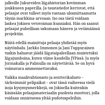
jalkeille Jukureiden liigahistorian kovimman
joukkueen paperilla. Ja taustatiedot kertovat, että
pelaajat ovat tulleet myös vastaan ulosmittaamatta
täysin markkina-arvoaan. Iso osa tästä voidaan
laskea Jokisen vetovoiman kunniaksi. Hän on saanut
pelaajat puheillaan uskomaan häneen ja vetämäänsä
projektiin.
Näitä edellä mainittuja pelaaja yhdistää myös
näytönhalu. Jarkko Immonen ja Jani Tuppurainen
tuskin haluavat jäädä liigataipaleellaan muistetuksi
liigajumboina, kuten viime kaudella JYPissä. Ja myös
Jormakalla ja Palmulla on näytettävää. Se on hyvä
voimavara ammennettavaksi.
Vaikka maalivahtiosasto ja sentterikalusto –
tärkeimmät pelipaikat – ovat tässä vaiheessa vielä
isoja kysymysmerkkejä, on Jokisella kuitenkin
käsissään pelaajamateriaalin puolesta moottori, jolla
voidaan onnistuessa yltää pudotuspeleihin.