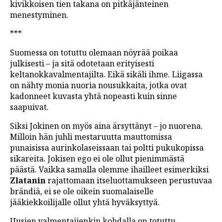
kivikkoisen tien takana on pitkäjänteinen
menestyminen.
***
Suomessa on totuttu olemaan nöyrää poikaa
julkisesti – ja sitä odotetaan erityisesti
keltanokkavalmentajilta. Eikä sikäli ihme. Liigassa
on nähty monia nuoria nousukkaita, jotka ovat
kadonneet kuvasta yhtä nopeasti kuin sinne
saapuivat.
Siksi Jokinen on myös aina ärsyttänyt – jo nuorena.
Milloin hän juhli mestaruutta mauttomissa
punaisissa aurinkolaseissaan tai poltti pukukopissa
sikareita. Jokisen ego ei ole ollut pienimmästä
päästä. Vaikka samalla olemme ihailleet esimerkiksi
Zlatanin
rajattomaan itseluottamukseen perustuvaa
brändiä, ei se ole oikein suomalaiselle
jääkiekkoilijalle ollut yhtä hyväksyttyä.
Uusien valmentajienkin kohdalla on totuttu