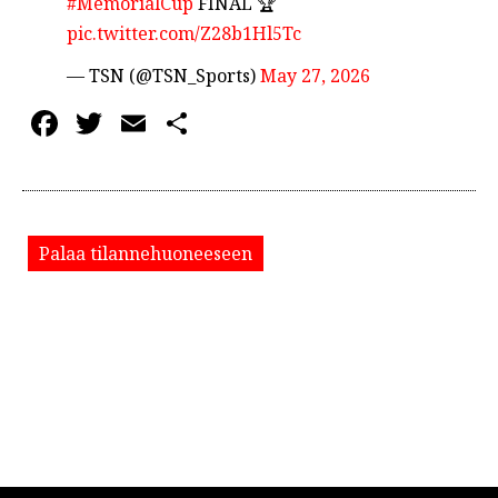
#MemorialCup
FINAL 🏆
pic.twitter.com/Z28b1Hl5Tc
— TSN (@TSN_Sports)
May 27, 2026
Facebook
Twitter
Email
Share
Palaa tilannehuoneeseen