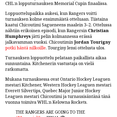
CHL:n lopputurnauksen Memorial Cupin finaalissa.
LINTU VAI KALA
Loppuottelupaikka aukesi, kun Rangers voitti
46 DENTON ROAD
turnauksen kolme ensimmäistä otteluaan. Tiistaina
kaatui Chicoutimi Sagueneens maalein 3–2. Ottelussa
VIDEOT
nähtiin erikoinen episodi, kun Rangersin
Christian
PODCASTIT
Humphreys
jätti pelin kolmannessa erässä
jalkavamman vuoksi. Chicoutimin
Jordan Tourigny
KOLUMNIT
potki häntä nilkoille
. Tourginy lensi ottelusta ulos.
Turnauksen loppuottelu pelataan paikallista aikaa
sunnuntaina. Kitchenerin vastustaja on vielä
ratkomatta.
Mukana turnauksessa ovat Ontario Hockey Leaguen
mestari Kitchener, Western Hockey Leaguen mestari
Everett Silvertips, Quebec Major Junior Hockey
Leaguen mestari Chicoutimi ja turnausisäntänä tänä
vuonna toimiva WHL:n Kelowna Rockets.
THE RANGERS ARE GOING TO THE