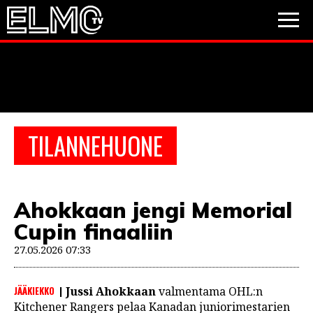
JALKAPALLO
JÄÄKIEKKO
PESÄPALLO
TILANNEHUONE
VIDEOT
PODCASTIT
Ahokkaan jengi Memorial
JALKAPALLO
Cupin finaaliin
EM2021
Huuhkajat
Veikkausliiga
JÄÄKIEKKO
27.05.2026 07:33
PESÄPALLO
Valioliiga
Muut sarjat
JÄÄKIEKKO
Jussi Ahokkaan
valmentama OHL:n
F1
Kitchener Rangers pelaa Kanadan juniorimestarien