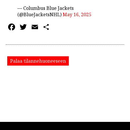
— Columbus Blue Jackets
(@BlueJacketsNHL)
May 16, 2025
Facebook
Twitter
Email
Share
Palaa tilannehuoneeseen