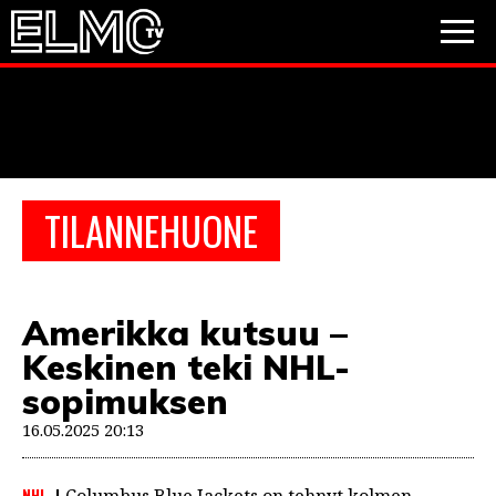
JALKAPALLO
JÄÄKIEKKO
PESÄPALLO
TILANNEHUONE
VIDEOT
PODCASTIT
Amerikka kutsuu –
JALKAPALLO
Keskinen teki NHL-
EM2021
Huuhkajat
Veikkausliiga
JÄÄKIEKKO
sopimuksen
PESÄPALLO
16.05.2025 20:13
Valioliiga
Muut sarjat
F1
NHL