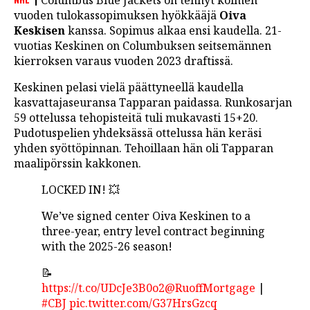
Columbus Blue Jackets on tehnyt kolmen
LINTU VAI KALA
vuoden tulokassopimuksen hyökkääjä
Oiva
Keskisen
kanssa. Sopimus alkaa ensi kaudella. 21-
46 DENTON ROAD
vuotias Keskinen on Columbuksen seitsemännen
kierroksen varaus vuoden 2023 draftissä.
VIDEOT
Keskinen pelasi vielä päättyneellä kaudella
PODCASTIT
kasvattajaseuransa Tapparan paidassa. Runkosarjan
59 ottelussa tehopisteitä tuli mukavasti 15+20.
KOLUMNIT
Pudotuspelien yhdeksässä ottelussa hän keräsi
yhden syöttöpinnan. Tehoillaan hän oli Tapparan
maalipörssin kakkonen.
LOCKED IN! 💥
We’ve signed center Oiva Keskinen to a
three-year, entry level contract beginning
with the 2025-26 season!
📝
https://t.co/UDcJe3B0o2
@RuoffMortgage
|
#CBJ
pic.twitter.com/G37HrsGzcq