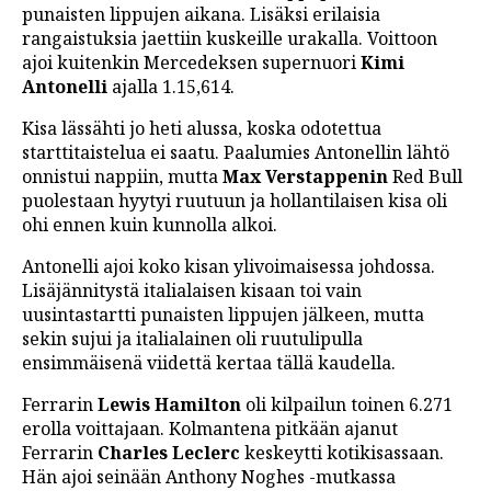
punaisten lippujen aikana. Lisäksi erilaisia
LINTU VAI KALA
rangaistuksia jaettiin kuskeille urakalla. Voittoon
ajoi kuitenkin Mercedeksen supernuori
Kimi
46 DENTON ROAD
Antonelli
ajalla 1.15,614.
VIDEOT
Kisa lässähti jo heti alussa, koska odotettua
PODCASTIT
starttitaistelua ei saatu. Paalumies Antonellin lähtö
onnistui nappiin, mutta
Max Verstappenin
Red Bull
KOLUMNIT
puolestaan hyytyi ruutuun ja hollantilaisen kisa oli
ohi ennen kuin kunnolla alkoi.
Antonelli ajoi koko kisan ylivoimaisessa johdossa.
Lisäjännitystä italialaisen kisaan toi vain
uusintastartti punaisten lippujen jälkeen, mutta
sekin sujui ja italialainen oli ruutulipulla
ensimmäisenä viidettä kertaa tällä kaudella.
Ferrarin
Lewis Hamilton
oli kilpailun toinen 6.271
erolla voittajaan. Kolmantena pitkään ajanut
Ferrarin
Charles Leclerc
keskeytti kotikisassaan.
Hän ajoi seinään Anthony Noghes -mutkassa