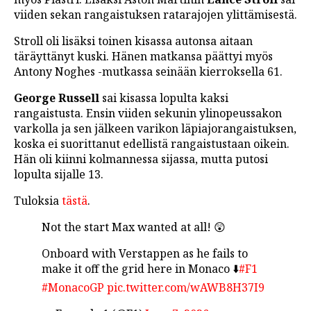
viiden sekan rangaistuksen ratarajojen ylittämisestä.
Stroll oli lisäksi toinen kisassa autonsa aitaan
täräyttänyt kuski. Hänen matkansa päättyi myös
Antony Noghes -mutkassa seinään kierroksella 61.
George Russell
sai kisassa lopulta kaksi
rangaistusta. Ensin viiden sekunin ylinopeussakon
varkolla ja sen jälkeen varikon läpiajorangaistuksen,
koska ei suorittanut edellistä rangaistustaan oikein.
Hän oli kiinni kolmannessa sijassa, mutta putosi
lopulta sijalle 13.
Tuloksia
tästä
.
Not the start Max wanted at all! 😲
Onboard with Verstappen as he fails to
make it off the grid here in Monaco ⬇️
#F1
#MonacoGP
pic.twitter.com/wAWB8H37I9