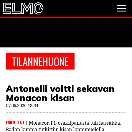
JALKAPALLO
JÄÄKIEKKO
PESÄPALLO
TILANNEHUONE
VIDEOT
PODCASTIT
Antonelli voitti sekavan
JALKAPALLO
Monacon kisan
EM2021
Huuhkajat
Veikkausliiga
JÄÄKIEKKO
07.06.2026 18:34
PESÄPALLO
Valioliiga
Muut sarjat
FORMULA 1
Monacon F1-osakilpailusta tuli hässäkkä.
F1
Radan kuntoa tutkittiin kisan loppupuolella