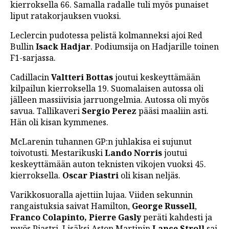
kierroksella 66. Samalla radalle tuli myös punaiset
liput ratakorjauksen vuoksi.
Leclercin pudotessa pelistä kolmanneksi ajoi Red
Bullin
Isack Hadjar
. Podiumsija on Hadjarille toinen
F1-sarjassa.
Cadillacin
Valtteri Bottas
joutui keskeyttämään
kilpailun kierroksella 19. Suomalaisen autossa oli
jälleen massiivisia jarruongelmia. Autossa oli myös
savua. Tallikaveri
Sergio Perez
pääsi maaliin asti.
Hän oli kisan kymmenes.
McLarenin tuhannen GP:n juhlakisa ei sujunut
toivotusti. Mestarikuski
Lando Norris
joutui
keskeyttämään auton teknisten vikojen vuoksi 45.
kierroksella.
Oscar Piastri
oli kisan neljäs.
Varikkosuoralla ajettiin lujaa. Viiden sekunnin
rangaistuksia saivat Hamilton,
George Russell
,
Franco Colapinto, Pierre Gasly
peräti kahdesti ja
myös Piastri. Lisäksi Aston Martinin
Lance Stroll
sai