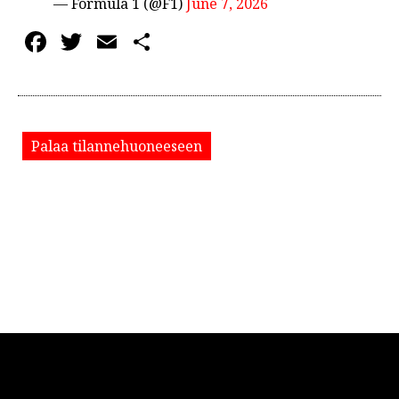
— Formula 1 (@F1)
June 7, 2026
Facebook
Twitter
Email
Share
Palaa tilannehuoneeseen
© 2026 ELMOTV