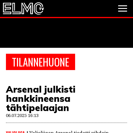
JALKAPALLO
JÄÄKIEKKO
PESÄPALLO
TILANNEHUONE
VIDEOT
PODCASTIT
Arsenal julkisti
JALKAPALLO
hankkineensa
EM2021
Huuhkajat
Veikkausliiga
JÄÄKIEKKO
tähtipelaajan
PESÄPALLO
06.07.2025 16:13
Valioliiga
Muut sarjat
F1
VALIOLIIGA