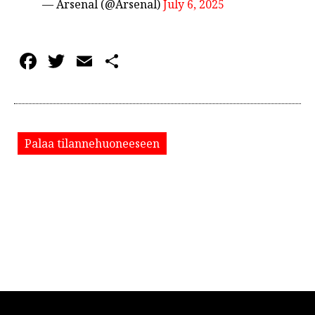
— Arsenal (@Arsenal)
July 6, 2025
Facebook
Twitter
Email
Share
Palaa tilannehuoneeseen