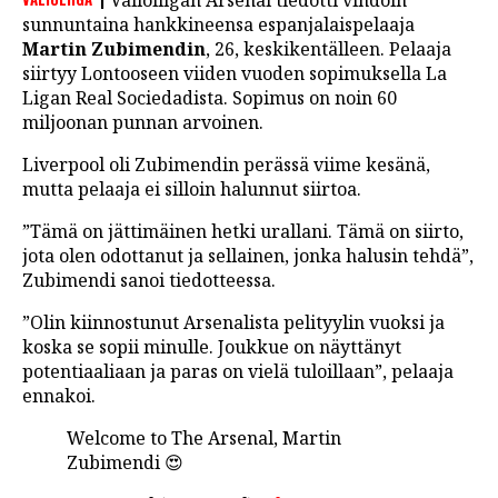
Valioliigan Arsenal tiedotti vihdoin
LINTU VAI KALA
sunnuntaina hankkineensa espanjalaispelaaja
Martin Zubimendin
, 26, keskikentälleen. Pelaaja
46 DENTON ROAD
siirtyy Lontooseen viiden vuoden sopimuksella La
Ligan Real Sociedadista. Sopimus on noin 60
VIDEOT
miljoonan punnan arvoinen.
PODCASTIT
Liverpool oli Zubimendin perässä viime kesänä,
mutta pelaaja ei silloin halunnut siirtoa.
KOLUMNIT
”Tämä on jättimäinen hetki urallani. Tämä on siirto,
jota olen odottanut ja sellainen, jonka halusin tehdä”,
Zubimendi sanoi tiedotteessa.
”Olin kiinnostunut Arsenalista pelityylin vuoksi ja
koska se sopii minulle. Joukkue on näyttänyt
potentiaaliaan ja paras on vielä tuloillaan”, pelaaja
ennakoi.
Welcome to The Arsenal, Martin
Zubimendi 😍