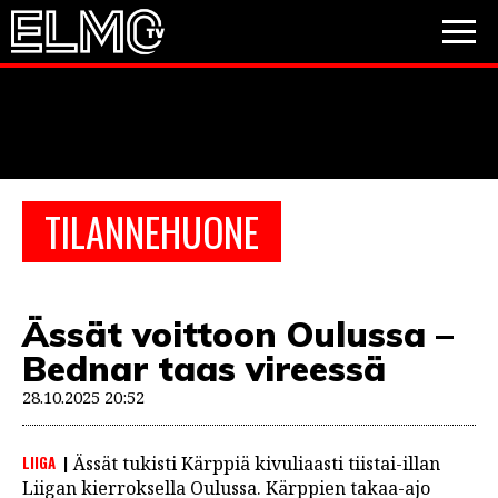
JALKAPALLO
JÄÄKIEKKO
PESÄPALLO
TILANNEHUONE
VIDEOT
PODCASTIT
Ässät voittoon Oulussa –
JALKAPALLO
Bednar taas vireessä
EM2021
Huuhkajat
Veikkausliiga
JÄÄKIEKKO
28.10.2025 20:52
PESÄPALLO
Valioliiga
Muut sarjat
LIIGA
Ässät tukisti Kärppiä kivuliaasti tiistai-illan
F1
Liigan kierroksella Oulussa. Kärppien takaa-ajo