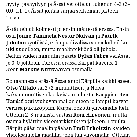
hyytyi jäähyilyyn ja Ässät vei ottelun lukemin 4–2 (3–
LINTU VAI KALA
0,0–1,1–1). Ässät johtaa sarjaa seitsemän pisteen
turvin.
46 DENTON ROAD
Ässät tehoili kolmesti jo ensimmäisessä erässä. Ensin
VIDEOT
osui
Jonne Tammela Nestor Noivan
ja
Patrik
PODCASTIT
Juholan
syötöistä, erän puolivälissä sama kolmikko
iski uudelleen, mutta maalintekijänä oli Juhola.
KOLUMNIT
Reilun viiden minuutin päästä
Dylan Fabre
vei Ässät
jo 3–0-johtoon. Toisessa erässä Kärpät kavensi 1–
3:een
Markus Nutivaaran
osumalla.
Kolmannessa erässä Ässät antoi Kärpille kaikki aseet.
Otso Ylitalo
sai 2+2-minuuttisen ja Noiva
kaksiminuuttisen korkeista mailoista. Kärppien
Ben
Tardif
osui viuhuvan mailan eteen ja lampsi kasvot
verissä pukukoppiin. Kärpät rokotti ylivoimalla heti.
Ottelun 2–3-maalista vastasi
Roni Hirvonen,
mutta
osuma hylättiin videotarkistuksen jälkeen. Lopulta
Kärpät pääsi maalin päähän
Emil Erholtzin
kauden
yhdeksännellä maalilla, joka tuli ylivoimalla. Ottelun