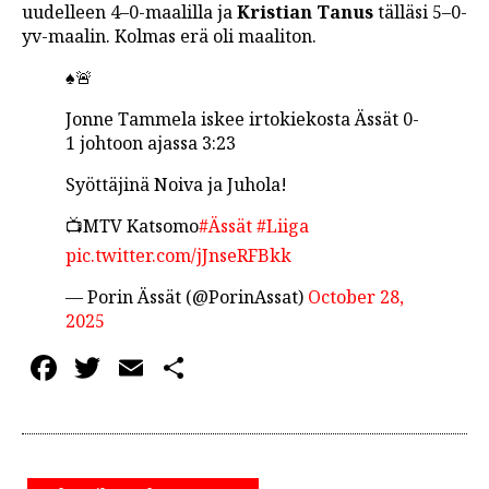
uudelleen 4–0-maalilla ja
Kristian Tanus
tälläsi 5–0-
yv-maalin. Kolmas erä oli maaliton.
♠️🚨
Jonne Tammela iskee irtokiekosta Ässät 0-
1 johtoon ajassa 3:23
Syöttäjinä Noiva ja Juhola!
📺MTV Katsomo
#Ässät
#Liiga
pic.twitter.com/jJnseRFBkk
— Porin Ässät (@PorinAssat)
October 28,
2025
Facebook
Twitter
Email
Share