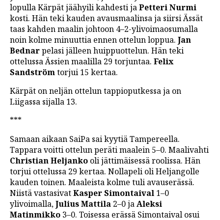
lopulla Kärpät jäähyili kahdesti ja
Petteri Nurmi
kosti. Hän teki kauden avausmaalinsa ja siirsi Ässät
taas kahden maalin johtoon 4–2-ylivoimaosumalla
noin kolme minuuttia ennen ottelun loppua.
Jan
Bednar
pelasi jälleen huippuottelun. Hän teki
ottelussa Ässien maalilla 29 torjuntaa.
Felix
Sandström
torjui 15 kertaa.
Kärpät on neljän ottelun tappioputkessa ja on
Liigassa sijalla 13.
***
Samaan aikaan SaiPa sai kyytiä Tampereella.
Tappara voitti ottelun peräti maalein 5–0. Maalivahti
Christian Heljanko
oli jättimäisessä roolissa. Hän
torjui ottelussa 29 kertaa. Nollapeli oli Heljangolle
kauden toinen. Maaleista kolme tuli avauserässä.
Niistä vastasivat
Kasper Simontaival
1–0
ylivoimalla,
Julius Mattila
2–0 ja
Aleksi
Matinmikko
3–0. Toisessa erässä Simontaival osui