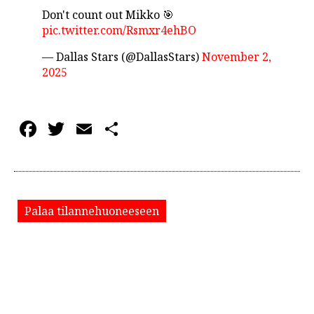
Don't count out Mikko 🎯
pic.twitter.com/Rsmxr4ehBO
— Dallas Stars (@DallasStars)
November 2,
2025
Facebook
Twitter
Email
Share
Palaa tilannehuoneeseen