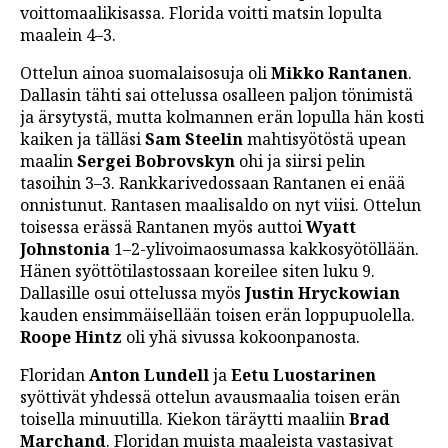
voittomaalikisassa. Florida voitti matsin lopulta
LINTU VAI KALA
maalein 4–3.
46 DENTON ROAD
Ottelun ainoa suomalaisosuja oli
Mikko Rantanen
.
Dallasin tähti sai ottelussa osalleen paljon tönimistä
VIDEOT
ja ärsytystä, mutta kolmannen erän lopulla hän kosti
PODCASTIT
kaiken ja tälläsi
Sam Steelin
mahtisyötöstä upean
maalin
Sergei Bobrovskyn
ohi ja siirsi pelin
KOLUMNIT
tasoihin 3–3. Rankkarivedossaan Rantanen ei enää
onnistunut. Rantasen maalisaldo on nyt viisi. Ottelun
toisessa erässä Rantanen myös auttoi
Wyatt
Johnstonia
1–2-ylivoimaosumassa kakkosyötöllään.
Hänen syöttötilastossaan koreilee siten luku 9.
Dallasille osui ottelussa myös
Justin Hryckowian
kauden ensimmäisellään toisen erän loppupuolella.
Roope Hintz
oli yhä sivussa kokoonpanosta.
Floridan
Anton Lundell
ja
Eetu Luostarinen
syöttivät yhdessä ottelun avausmaalia toisen erän
toisella minuutilla. Kiekon täräytti maaliin
Brad
Marchand
. Floridan muista maaleista vastasivat