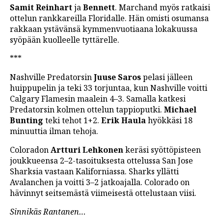
Samit Reinhart
ja
Bennett
. Marchand myös ratkaisi
ottelun rankkareilla Floridalle. Hän omisti osumansa
rakkaan ystävänsä kymmenvuotiaana lokakuussa
syöpään kuolleelle tyttärelle.
***
Nashville Predatorsin
Juuse Saros
pelasi jälleen
huippupelin ja teki 33 torjuntaa, kun Nashville voitti
Calgary Flamesin maalein 4–3. Samalla katkesi
Predatorsin kolmen ottelun tappioputki.
Michael
Bunting
teki tehot 1+2.
Erik Haula
hyökkäsi 18
minuuttia ilman tehoja.
Coloradon
Artturi Lehkonen
keräsi syöttöpisteen
joukkueensa 2–2-tasoituksesta ottelussa San Jose
Sharksia vastaan Kaliforniassa. Sharks yllätti
Avalanchen ja voitti 3–2 jatkoajalla. Colorado on
hävinnyt seitsemästä viimeisestä ottelustaan viisi.
Sinnikäs Rantanen…