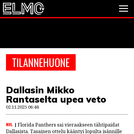
JALKAPALLO
JÄÄKIEKKO
PESÄPALLO
TILANNEHUONE
VIDEOT
PODCASTIT
Dallasin Mikko
JALKAPALLO
Rantaselta upea veto
EM2021
Huuhkajat
Veikkausliiga
JÄÄKIEKKO
02.11.2025 06:48
PESÄPALLO
Valioliiga
Muut sarjat
NHL
Florida Panthers sai vieraakseen tähtipaidat
F1
Dallasista. Tasainen ottelu kääntyi lopulta isännille