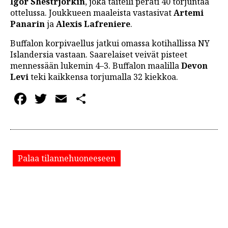
Igor Shestrjorkin
, joka taiteili peräti 40 torjuntaa
ottelussa. Joukkueen maaleista vastasivat
Artemi
Panarin
ja
Alexis Lafreniere
.
Buffalon korpivaellus jatkui omassa kotihallissa NY
Islandersia vastaan. Saarelaiset veivät pisteet
mennessään lukemin 4–3. Buffalon maalilla
Devon
Levi
teki kaikkensa torjumalla 32 kiekkoa.
Facebook
Twitter
Email
Share
Palaa tilannehuoneeseen