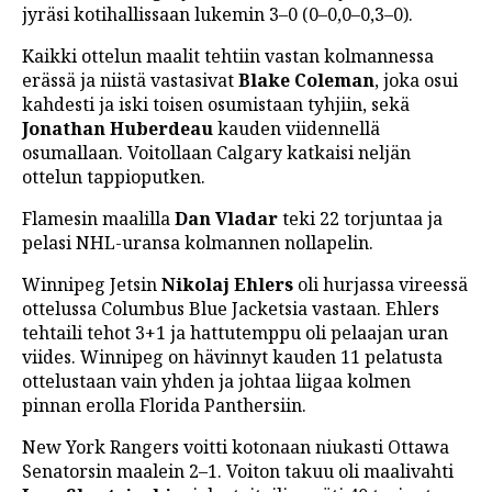
jyräsi kotihallissaan lukemin 3–0 (0–0,0–0,3–0).
LINTU VAI KALA
Kaikki ottelun maalit tehtiin vastan kolmannessa
46 DENTON ROAD
erässä ja niistä vastasivat
Blake Coleman
, joka osui
kahdesti ja iski toisen osumistaan tyhjiin, sekä
VIDEOT
Jonathan Huberdeau
kauden viidennellä
PODCASTIT
osumallaan. Voitollaan Calgary katkaisi neljän
ottelun tappioputken.
KOLUMNIT
Flamesin maalilla
Dan Vladar
teki 22 torjuntaa ja
pelasi NHL-uransa kolmannen nollapelin.
Winnipeg Jetsin
Nikolaj Ehlers
oli hurjassa vireessä
ottelussa Columbus Blue Jacketsia vastaan. Ehlers
tehtaili tehot 3+1 ja hattutemppu oli pelaajan uran
viides. Winnipeg on hävinnyt kauden 11 pelatusta
ottelustaan vain yhden ja johtaa liigaa kolmen
pinnan erolla Florida Panthersiin.
New York Rangers voitti kotonaan niukasti Ottawa
Senatorsin maalein 2–1. Voiton takuu oli maalivahti