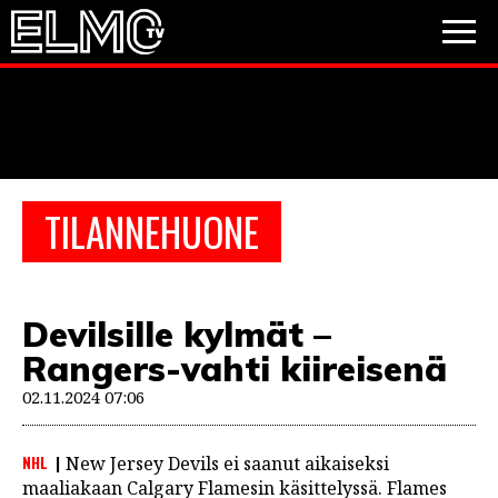
JALKAPALLO
JÄÄKIEKKO
PESÄPALLO
TILANNEHUONE
VIDEOT
PODCASTIT
Devilsille kylmät –
JALKAPALLO
Rangers-vahti kiireisenä
EM2021
Huuhkajat
Veikkausliiga
JÄÄKIEKKO
02.11.2024 07:06
PESÄPALLO
Valioliiga
Muut sarjat
NHL
New Jersey Devils ei saanut aikaiseksi
F1
maaliakaan Calgary Flamesin käsittelyssä. Flames