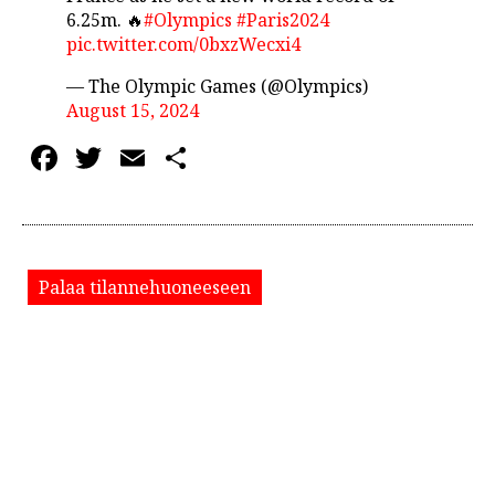
6.25m. 🔥
#Olympics
#Paris2024
pic.twitter.com/0bxzWecxi4
— The Olympic Games (@Olympics)
August 15, 2024
Facebook
Twitter
Email
Share
Palaa tilannehuoneeseen