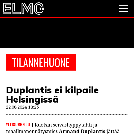
JALKAPALLO
JÄÄKIEKKO
PESÄPALLO
TILANNEHUONE
VIDEOT
PODCASTIT
Duplantis ei kilpaile
JALKAPALLO
Helsingissä
EM2021
Huuhkajat
Veikkausliiga
JÄÄKIEKKO
22.08.2024 18:25
PESÄPALLO
Valioliiga
Muut sarjat
YLEISURHEILU
Ruotsin seiväshyppytähti ja
F1
maailmanennätysmies
Armand Duplantis
jättää