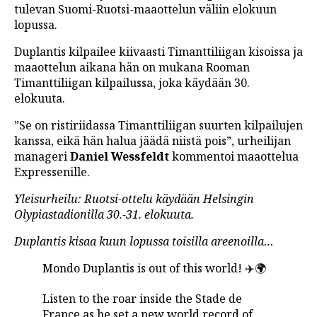
tulevan Suomi-Ruotsi-maaottelun väliin elokuun
LINTU VAI KALA
lopussa.
46 DENTON ROAD
Duplantis kilpailee kiivaasti Timanttiliigan kisoissa ja
maaottelun aikana hän on mukana Rooman
VIDEOT
Timanttiliigan kilpailussa, joka käydään 30.
PODCASTIT
elokuuta.
”Se on ristiriidassa Timanttiliigan suurten kilpailujen
KOLUMNIT
kanssa, eikä hän halua jäädä niistä pois”, urheilijan
manageri
Daniel Wessfeldt
kommentoi maaottelua
Expressenille.
Yleisurheilu: Ruotsi-ottelu käydään Helsingin
Olypiastadionilla 30.-31. elokuuta.
Duplantis kisaa kuun lopussa toisilla areenoilla…
Mondo Duplantis is out of this world! ✈️🌍
Listen to the roar inside the Stade de
France as he set a new world record of