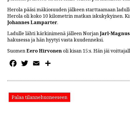
PODCASTIT
Herola pääsi mäkiosuuden jälkeen starttaamaan ladull
KOLUMNIT
Herola oli koko 10 kilometrin matkan iskukykyinen. Ki
Johannes Lamparter
.
Ladulle lähti kärkinimenä jälleen Norjan
Jarl-Magnus
hakusessa ja hän hyytyi vasta kuudenneksi.
Suomen
Eero Hirvonen
oli kisan 15:s. Hän jäi voittajal
Facebook
Twitter
Email
Share
Palaa tilannehuoneeseen