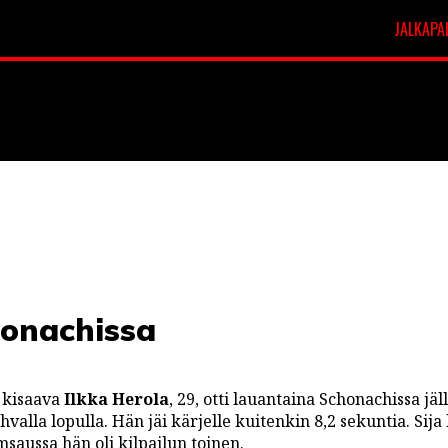
JALKAPA
t
Veikkausliiga
honachissa
 kisaava
Ilkka Herola
, 29, otti lauantaina Schonachissa jäl
valla lopulla. Hän jäi kärjelle kuitenkin 8,2 sekuntia. Sij
saussa hän oli kilpailun toinen.