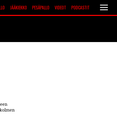
LLO
JÄÄKIEKKO
PESÄPALLO
VIDEOT
PODCASTIT
Valioliiga
Muut sarjat
leen
a kolmen