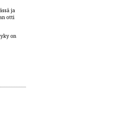
ssä ja
an otti
kyky on