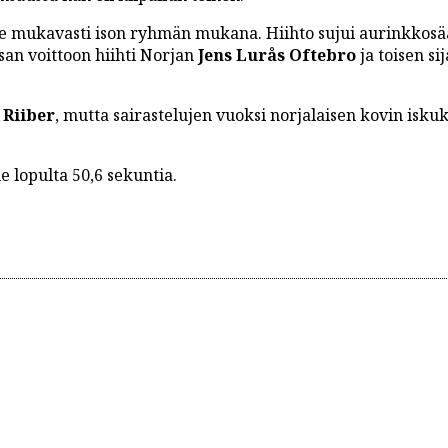
e mukavasti ison ryhmän mukana. Hiihto sujui aurinkkosää
san voittoon hiihti Norjan
Jens Lurås Oftebro
ja toisen sij
 Riiber
, mutta sairastelujen vuoksi norjalaisen kovin isku
le lopulta 50,6 sekuntia.