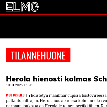
JALKAPALLO
EM2021
Huuhkaja
JÄÄKIEKKO
TILANNEHUONE
PESÄPALLO
F1
Herola hienosti kolmas Sc
LINTU VAI KALA
18.01.2025 15:28
46 DENTON ROAD
MUU URHEILU
Yhdistetyn maailmancupissa loistovireessä
VIDEOT
palkintopallisijan. Herola nousi kisassa kolmanneksi vah
parhaan joukossa on Herolalle toinen peräkkäinen. Ram