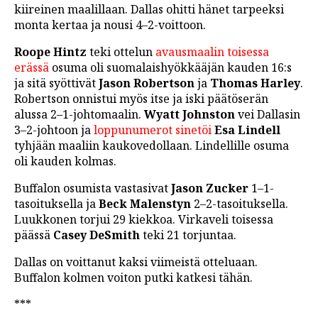
kiireinen maalillaan. Dallas ohitti hänet tarpeeksi
LINTU VAI KALA
monta kertaa ja nousi 4–2-voittoon.
46 DENTON ROAD
Roope Hintz
teki ottelun
avausmaalin toisessa
erässä
osuma oli suomalaishyökkääjän kauden 16:s
VIDEOT
ja sitä syöttivät
Jason Robertson
ja
Thomas Harley
.
PODCASTIT
Robertson onnistui myös itse ja iski päätöserän
alussa 2–1-johtomaalin.
Wyatt Johnston
vei Dallasin
KOLUMNIT
3–2-johtoon ja
loppunumerot sinetöi
Esa Lindell
tyhjään maaliin kaukovedollaan. Lindellille osuma
oli kauden kolmas.
Buffalon osumista vastasivat
Jason Zucker
1–1-
tasoituksella ja
Beck Malenstyn
2–2-tasoituksella.
Luukkonen torjui 29 kiekkoa. Virkaveli toisessa
päässä
Casey DeSmith
teki 21 torjuntaa.
Dallas on voittanut kaksi viimeistä otteluaan.
Buffalon kolmen voiton putki katkesi tähän.
***