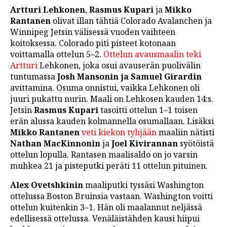
Artturi Lehkonen
,
Rasmus Kupari
ja
Mikko
Rantanen
olivat illan tähtiä Colorado Avalanchen ja
Winnipeg Jetsin välisessä vuoden vaihteen
koitoksessa. Colorado piti pisteet kotonaan
voittamalla ottelun 5–2.
Ottelun avausmaalin teki
Artturi
Lehkonen, joka osui avauserän puolivälin
tuntumassa
Josh Mansonin ja Samuel Girardin
avittamina. Osuma onnistui, vaikka Lehkonen oli
juuri pukattu nurin. Maali on Lehkosen kauden 14:s.
Jetsin
Rasmus Kupari
tasoitti ottelun 1–1 toisen
erän alussa kauden kolmannella osumallaan. Lisäksi
Mikko Rantanen
veti kiekon tyhjään
maaliin nätisti
Nathan MacKinnonin
ja
Joel Kivirannan
syötöistä
ottelun lopulla. Rantasen maalisaldo on jo varsin
muhkea 21 ja pisteputki peräti 11 ottelun pituinen.
Alex Ovetshkinin
maaliputki tyssäsi Washington
ottelussa Boston Bruinsia vastaan. Washington voitti
ottelun kuitenkin 3–1. Hän oli maalannut neljässä
edellisessä ottelussa. Venäläistähden kausi hiipui