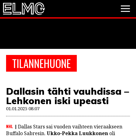
JALKAPALLO
JÄÄKIEKKO
PESÄPALLO
TILANNEHUONE
VIDEOT
PODCASTIT
Dallasin tähti vauhdissa –
JALKAPALLO
Lehkonen iski upeasti
EM2021
Huuhkajat
Veikkausliiga
JÄÄKIEKKO
01.01.2025 08:07
PESÄPALLO
Valioliiga
Muut sarjat
NHL
Dallas Stars sai vuoden vaihteen vieraakseen
F1
Buffalo Sabresin.
Ukko-Pekka Luukkonen
oli