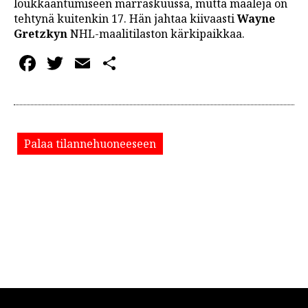
loukkaantumiseen marraskuussa, mutta maaleja on
tehtynä kuitenkin 17. Hän jahtaa kiivaasti
Wayne
Gretzkyn
NHL-maalitilaston kärkipaikkaa.
Facebook
Twitter
Email
Share
Palaa tilannehuoneeseen