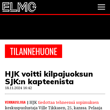
JALKAPALLO
JÄÄKIEKKO
PESÄPALLO
TILANNEHUONE
VIDEOT
PODCASTIT
HJK voitti kilpajuoksun
JALKAPALLO
SJK:n kapteenista
EM2021
Huuhkajat
Veikkausliiga
JÄÄKIEKKO
18.11.2024 16:42
PESÄPALLO
Valioliiga
Muut sarjat
VEIKKAUSLIIGA
HJK
tiedottaa tehneensä sopimuksen
F1
keskuspuolustaja Ville Tikkasen, 25, kanssa. Pelaaja