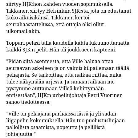
siirtyy HJK:hon kahden vuoden sopimuksella.
LINTU VAI KALA
Tikkanen siirtyy Helsinkiin SJK:sta, jota on edustanut
koko aikuisikänsä. Tikkanen kertoi
46 DENTON ROAD
seurahaastattelussa, että ottajia olisi ollut
VIDEOT
ulkomaillakin.
PODCASTIT
Toppari pelasi tällä kaudella kahta lukuunottamatta
kaikki SJK:n pelit. Hän oli joukkueen kapteeni.
KOLUMNIT
”Pidän siitä asenteesta, että Ville haluaa ottaa
seuraavan askeleen ja on valmis kilpailemaan täällä
peliajasta. Se tarkoittaa, että nälkää riittää, mikä
tulee näkymään arjessa. Ja samaan aikaan me
pystymme auttamaan Villeä kehittymään
entisestään”, HJK:n urheilujohtaja Petri Vuorinen
sanoo tiedotteessa.
”Ville on pelaajana parhaassa iässä ja yli sadan
liigapelin kokemuksella. Hän tuo puolustuslinjaan
pallollista osaamista, nopeutta ja pelillistä
johtajuutta.”