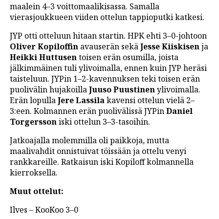
maalein 4–3 voittomaalikisassa. Samalla
LINTU VAI KALA
vierasjoukkueen viiden ottelun tappioputki katkesi.
46 DENTON ROAD
JYP otti otteluun hitaan startin. HPK ehti 3–0-johtoon
Oliver Kopiloffin
avauserän sekä
Jesse Kiiskisen
ja
VIDEOT
Heikki Huttusen
toisen erän osumilla, joista
PODCASTIT
jälkimmäinen tuli ylivoimalla, ennen kuin JYP heräsi
taisteluun. JYPin 1–2-kavennuksen teki toisen erän
KOLUMNIT
puolivälin hujakoilla
Juuso Puustinen
ylivoimalla.
Erän lopulla
Jere Lassila
kavensi ottelun vielä 2–
3:een. Kolmannen erän puolivälissä JYPin
Daniel
Torgersson
iski ottelun 3–3-tasoihin.
Jatkoajalla molemmilla oli paikkoja, mutta
maalivahdit onnistuivat töissään ja ottelu venyi
rankkareille. Ratkaisun iski Kopiloff kolmannella
kierroksella.
Muut ottelut:
Ilves – KooKoo 3–0