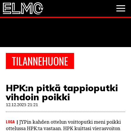
JALKAPALLO
JÄÄKIEKKO
PESÄPALLO
TILANNEHUONE
VIDEOT
PODCASTIT
HPK:n pitkä tappioputki
JALKAPALLO
vihdoin poikki
EM2021
Huuhkajat
Veikkausliiga
JÄÄKIEKKO
12.12.2025 21:21
PESÄPALLO
Valioliiga
Muut sarjat
LIIGA
JYPin kahden ottelun voittoputki meni poikki
F1
ottelussa HPK:ta vastaan. HPK kuittasi vierasvoiton