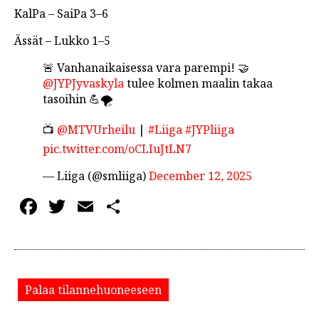
KalPa – SaiPa 3–6
Ässät – Lukko 1–5
🚨 Vanhanaikaisessa vara parempi! 🤝
@JYPJyvaskyla
tulee kolmen maalin takaa
tasoihin 💪🌪️
📺
@MTVUrheilu
|
#Liiga
#JYPliiga
pic.twitter.com/oCLIuJtLN7
— Liiga (@smliiga)
December 12, 2025
Facebook
Twitter
Email
Share
Palaa tilannehuoneeseen