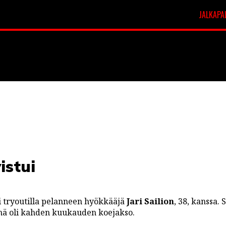
JALKAPA
t
Veikkausliiga
istui
 tryoutilla pelanneen hyökkääjä
Jari Sailion
, 38, kanssa. S
nä oli kahden kuukauden koejakso.