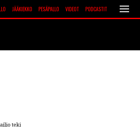
LLO
JÄÄKIEKKO
PESÄPALLO
VIDEOT
PODCASTIT
Valioliiga
Muut sarjat
ailio teki