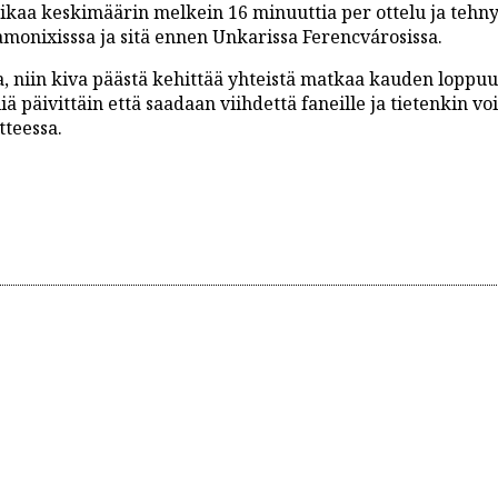
aikaa keskimäärin melkein 16 minuuttia per ottelu ja tehny
monixisssa ja sitä ennen Unkarissa Ferencvárosissa.
, niin kiva päästä kehittää yhteistä matkaa kauden loppuu
ä päivittäin että saadaan viihdettä faneille ja tietenkin vo
tteessa.