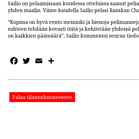
PODCASTIT
Sailio on pelaamissaan kuudessa otteluissa saanut peli
yhden maalin. Viime kaudella Sailio pelasi Ranskan Cha
KOLUMNIT
”Kopissa on hyvä rento meininki ja hienoja pelimanneja
suhteen tehdään kovasti töitä ja kehitetään yhdessä peli
on kaikkien päämäärä”, Sailio kommentoi seuran tiedo
Facebook
Twitter
Email
Share
Palaa tilannehuoneeseen