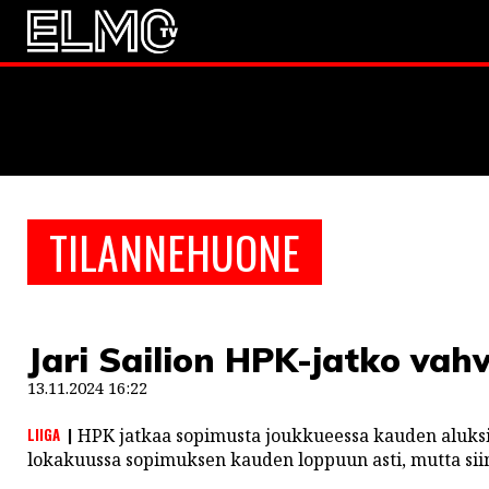
JALKAPALLO
EM2021
Huuhkaja
JÄÄKIEKKO
TILANNEHUONE
PESÄPALLO
F1
Jari Sailion HPK-jatko vahv
LINTU VAI KALA
13.11.2024 16:22
46 DENTON ROAD
LIIGA
HPK jatkaa sopimusta joukkueessa kauden aluksi
VIDEOT
lokakuussa sopimuksen kauden loppuun asti, mutta sii