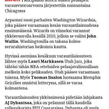
Koripallon NBA:n uusien pelaajien
LINTU VAI KALA
varausvuoroarvonta järjestettiin sunnuntaina
Chicagossa
46 DENTON ROAD
Arpaonni suosi parhaiten Washington Wizardsia,
VIDEOT
joka pääsee varaamaan kesän varaustilaisuudessa
ensimmäisenä. Wizards on viimeksi varannut
PODCASTIT
ykkösvuorolla kesällä 2010, jolloin se valitsi
John
Wallin
. Washingtonilla on takana kolme
KOLUMNIT
serurahistorian heikointa kautta.
Hyvissä asemissa kesäkuun varaustilaisuuteen
lähtee myös
Lauri Markkasen
Utah Jazz, joka
tähtäsi tähän NBA-otteluiden pelaajavalinnoillaan
melkein koko pelikauden. Utah pääsee varaamaan
toisena. Myös
Tuomas Iisalon
luotsaama Memphis
Grizzlies onnistui lotteryssa, sillä se varaa
kolmantena.
Varaustilaisuuden ykkösnimenä pidetään lahjakasta
AJ Dybantsaa
, joka on pelannut tällä kaudella
collegekorista BYU Cougarsissa. Dybantsa oli myös