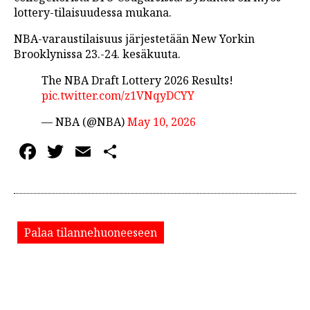
lottery-tilaisuudessa mukana.
NBA-varaustilaisuus järjestetään New Yorkin
Brooklynissa 23.-24. kesäkuuta.
The NBA Draft Lottery 2026 Results!
pic.twitter.com/z1VNqyDCYY
— NBA (@NBA)
May 10, 2026
Facebook
Twitter
Email
Share
Palaa tilannehuoneeseen