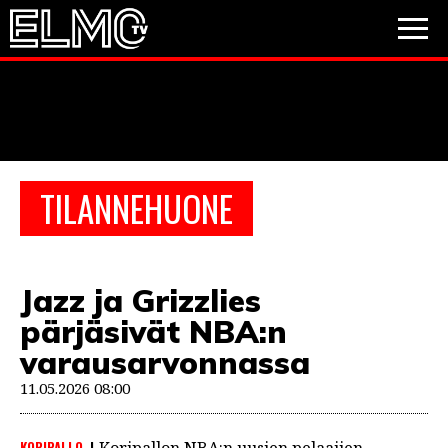
JALKAPALLO
JÄÄKIEKKO
PESÄPALLO
TILANNEHUONE
VIDEOT
PODCASTIT
Jazz ja Grizzlies
JALKAPALLO
pärjäsivät NBA:n
EM2021
Huuhkajat
Veikkausliiga
JÄÄKIEKKO
varausarvonnassa
PESÄPALLO
11.05.2026 08:00
Valioliiga
Muut sarjat
F1
KORIPALLO