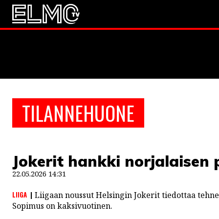
JALKAPALLO
EM2021
Huuhkaja
JÄÄKIEKKO
TILANNEHUONE
PESÄPALLO
F1
Jokerit hankki norjalaisen
LINTU VAI KALA
22.05.2026 14:31
46 DENTON ROAD
LIIGA
Liigaan noussut Helsingin Jokerit tiedottaa teh
VIDEOT
Sopimus on kaksivuotinen.