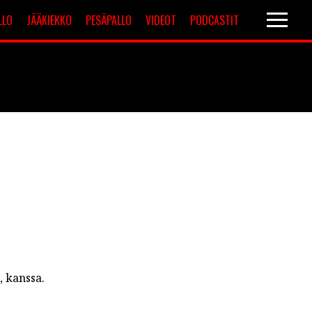
LLO
JÄÄKIEKKO
PESÄPALLO
VIDEOT
PODCASTIT
Valioliiga
Muut sarjat
7, kanssa.