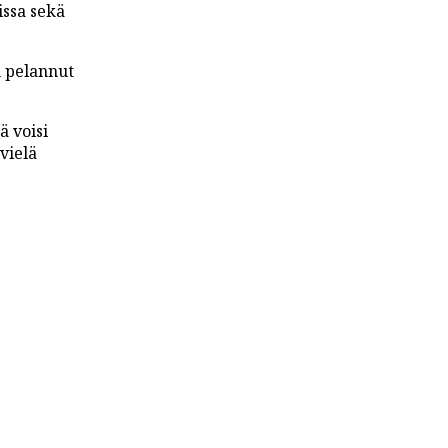
ssa sekä
n pelannut
ä voisi
 vielä