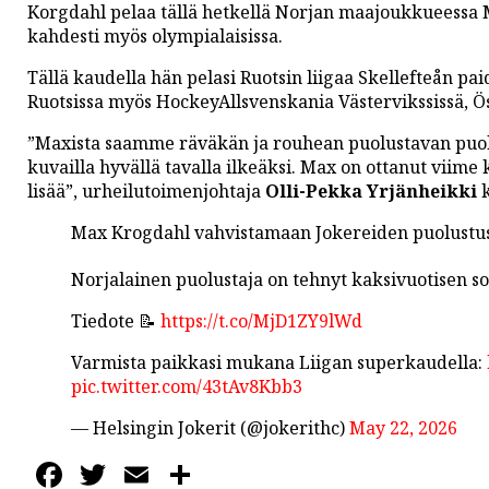
PODCASTIT
Korgdahl pelaa tällä hetkellä Norjan maajoukkueessa
kahdesti myös olympialaisissa.
KOLUMNIT
Tällä kaudella hän pelasi Ruotsin liigaa Skellefteån p
Ruotsissa myös HockeyAllsvenskania Västervikssissä, Ö
”Maxista saamme räväkän ja rouhean puolustavan puolus
kuvailla hyvällä tavalla ilkeäksi. Max on ottanut viime k
lisää”, urheilutoimenjohtaja
Olli-Pekka Yrjänheikki
k
Max Krogdahl vahvistamaan Jokereiden puolustus
Norjalainen puolustaja on tehnyt kaksivuotisen 
Tiedote 📝
https://t.co/MjD1ZY9lWd
Varmista paikkasi mukana Liigan superkaudella:
pic.twitter.com/43tAv8Kbb3
— Helsingin Jokerit (@jokerithc)
May 22, 2026
Facebook
Twitter
Email
Share