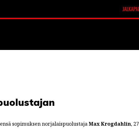
JALKAPA
t
Veikkausliiga
 puolustajan
neensä sopimuksen norjalaispuolustaja
Max Krogdahlin
, 2