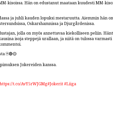
 MM-kisoissa. Hän on edustanut maataan kuudesti MM-kisoi
aidassa ja juhli kauden lopuksi mestaruutta. Aiemmin hän o
stersundsissa, Oskarshamnissa ja Djurgårdenissa.
tajan, jolla on myös annettavaa kiekolliseen peliin. Hänt
ausina isoja steppejä urallaan, ja niitä on tulossa varmasti
ommentoi.
ta 🃏🔴🟡
sopimuksen Jokereiden kanssa.
https://t.co/AvY5rWJGMg
#Jokerit
#Liiga