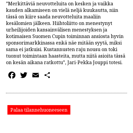
”Merkittäviä neuvotteluita on kesken ja vaikka
kauden alkamiseen on vielä neljä kuukautta, niin
tässä on kiire saada neuvotteluita maaliin
kesälomien jälkeen. Hiihtoliitto on menestynyt
urheilijoiden kansainvälisen menestyksen ja
kotimaisen Suomen Cupin toiminnan ansiosta hyvin
sponsorimarkkinassa enkä näe mitään syytä, miksi
sama ei jatkuisi. Kustannusten raju nousu on toki
tuonut toimintaan haasteita, mutta niitä asioita tässä
on kesän aikana ratkottu”, Jari-Pekka Jouppi totesi.
Facebook
Twitter
Email
Share
Palaa tilannehuoneeseen