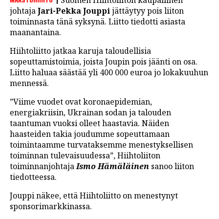
Suomen Hiihtoliiton kaupallinen
LINTU VAI KALA
johtaja
Jari-Pekka Jouppi
jättäytyy pois liiton
toiminnasta tänä syksynä. Liitto tiedotti asiasta
46 DENTON ROAD
maanantaina.
VIDEOT
Hiihtoliitto jatkaa karuja taloudellisia
sopeuttamistoimia, joista Joupin pois jäänti on osa.
PODCASTIT
Liitto haluaa säästää yli 400 000 euroa jo lokakuuhun
mennessä.
KOLUMNIT
”Viime vuodet ovat koronaepidemian,
energiakriisin, Ukrainan sodan ja talouden
taantuman vuoksi olleet haastavia. Näiden
haasteiden takia joudumme sopeuttamaan
toimintaamme turvataksemme menestyksellisen
toiminnan tulevaisuudessa”, Hiihtoliiton
toiminnanjohtaja
Ismo Hämäläinen
sanoo liiton
tiedotteessa.
Jouppi näkee, että Hiihtoliitto on menestynyt
sponsorimarkkinassa.