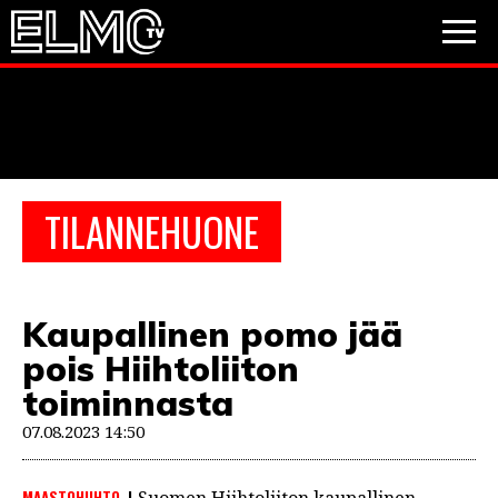
JALKAPALLO
JÄÄKIEKKO
PESÄPALLO
TILANNEHUONE
VIDEOT
PODCASTIT
Kaupallinen pomo jää
JALKAPALLO
pois Hiihtoliiton
EM2021
Huuhkajat
Veikkausliiga
JÄÄKIEKKO
toiminnasta
PESÄPALLO
07.08.2023 14:50
Valioliiga
Muut sarjat
F1
MAASTOHIIHTO