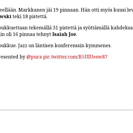
eellään. Markkanen jäi 19 pinnaan. Hän otti myös kuusi lev
owski
teki 18 pistettä.
oukkuettaan tekemällä 31 pistettä ja syöttämällä kahdeksan
in oli 16 pinnaa tehnyt
Isaiah Joe
.
joukkue. Jazz on läntisen konferenssin kymmenes.
esented by
@pura
pic.twitter.com/B5UlUesw87