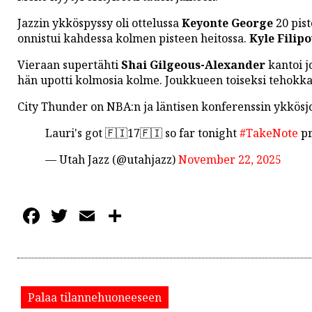
PODCASTIT
Jazzin ykköspyssy oli ottelussa
Keyonte George
20 pist
KOLUMNIT
onnistui kahdessa kolmen pisteen heitossa.
Kyle Filip
Vieraan supertähti
Shai Gilgeous-Alexander
kantoi j
hän upotti kolmosia kolme. Joukkueen toiseksi tehokka
City Thunder on NBA:n ja läntisen konferenssin ykkös
Lauri's got 🇫🇮17🇫🇮 so far tonight
#TakeNote
pr
— Utah Jazz (@utahjazz)
November 22, 2025
Facebook
Twitter
Email
Share
Palaa tilannehuoneeseen