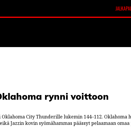
JALKAPA
t
Veikkausliiga
Oklahoma rynni voittoon
ri Oklahoma City Thunderille lukemin 144–112. Oklahoma h
 eikä Jazzin kovin syömähammas päässyt pelaamaan omaa 