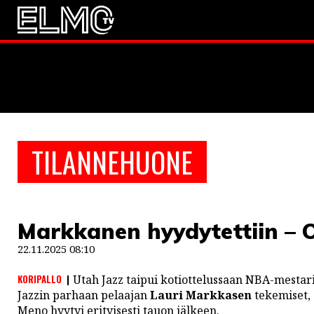
JALKAPALLO
EM2021
Huuhkaja
JÄÄKIEKKO
TILANNEHUONE
PESÄPALLO
F1
Markkanen hyydytettiin – 
LINTU VAI KALA
22.11.2025 08:10
46 DENTON ROAD
KORIPALLO
Utah Jazz taipui kotiottelussaan NBA-mesta
VIDEOT
Jazzin parhaan pelaajan
Lauri Markkasen
tekemiset,
Meno hyytyi erityisesti tauon jälkeen.