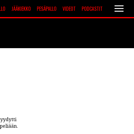
LLO
JÄÄKIEKKO
PESÄPALLO
VIDEOT
PODCASTIT
Valioliiga
Muut sarjat
yydytti
peliään.