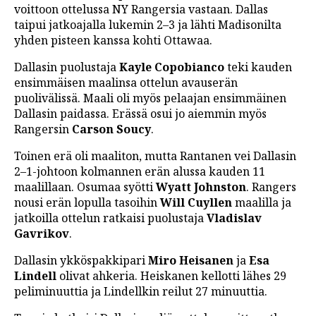
voittoon ottelussa NY Rangersia vastaan. Dallas
LINTU VAI KALA
taipui jatkoajalla lukemin 2–3 ja lähti Madisonilta
yhden pisteen kanssa kohti Ottawaa.
46 DENTON ROAD
Dallasin puolustaja
Kayle Copobianco
teki kauden
VIDEOT
ensimmäisen maalinsa ottelun avauserän
PODCASTIT
puolivälissä. Maali oli myös pelaajan ensimmäinen
Dallasin paidassa. Erässä osui jo aiemmin myös
KOLUMNIT
Rangersin
Carson Soucy
.
Toinen erä oli maaliton, mutta Rantanen vei Dallasin
2–1-johtoon kolmannen erän alussa kauden 11
maalillaan. Osumaa syötti
Wyatt Johnston
. Rangers
nousi erän lopulla tasoihin
Will Cuyllen
maalilla ja
jatkoilla ottelun ratkaisi puolustaja
Vladislav
Gavrikov
.
Dallasin ykköspakkipari
Miro Heisanen
ja
Esa
Lindell
olivat ahkeria. Heiskanen kellotti lähes 29
peliminuuttia ja Lindellkin reilut 27 minuuttia.