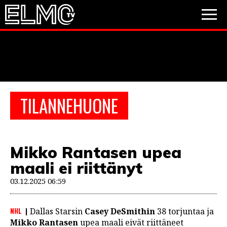
JALKAPALLO
JÄÄKIEKKO
PESÄPALLO
TILANNEHUONE
VIDEOT
PODCASTIT
Mikko Rantasen upea
JALKAPALLO
maali ei riittänyt
EM2021
Huuhkajat
Veikkausliiga
JÄÄKIEKKO
03.12.2025 06:59
PESÄPALLO
Valioliiga
Muut sarjat
NHL
Dallas Starsin
Casey DeSmithin
38 torjuntaa ja
F1
Mikko Rantasen
upea maali eivät riittäneet