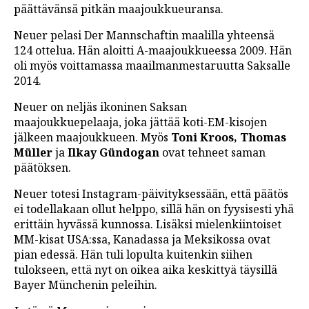
päättävänsä pitkän maajoukkueuransa.
LINTU VAI KALA
Neuer pelasi Der Mannschaftin maalilla yhteensä
46 DENTON ROAD
124 ottelua. Hän aloitti A-maajoukkueessa 2009. Hän
oli myös voittamassa maailmanmestaruutta Saksalle
VIDEOT
2014.
PODCASTIT
Neuer on neljäs ikoninen Saksan
maajoukkuepelaaja, joka jättää koti-EM-kisojen
KOLUMNIT
jälkeen maajoukkueen. Myös
Toni Kroos, Thomas
Müller
ja
Ilkay Gündogan
ovat tehneet saman
päätöksen.
Neuer totesi Instagram-päivityksessään, että päätös
ei todellakaan ollut helppo, sillä hän on fyysisesti yhä
erittäin hyvässä kunnossa. Lisäksi mielenkiintoiset
MM-kisat USA:ssa, Kanadassa ja Meksikossa ovat
pian edessä. Hän tuli lopulta kuitenkin siihen
tulokseen, että nyt on oikea aika keskittyä täysillä
Bayer Münchenin peleihin.