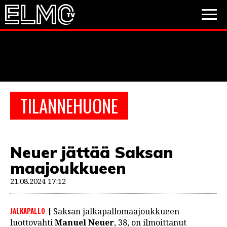
JALKAPALLO
JÄÄKIEKKO
PESÄPALLO
TILANNEHUONE
VIDEOT
PODCASTIT
Neuer jättää Saksan
JALKAPALLO
maajoukkueen
EM2021
Huuhkajat
Veikkausliiga
JÄÄKIEKKO
21.08.2024 17:12
PESÄPALLO
Valioliiga
Muut sarjat
JALKAPALLO
Saksan jalkapallomaajoukkueen
F1
luottovahti
Manuel Neuer
, 38, on ilmoittanut