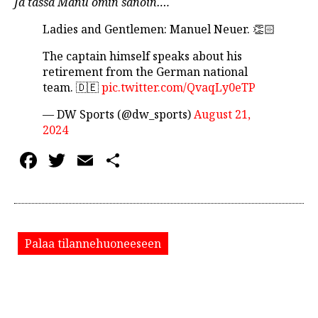
Ja tässä Manu omin sanoin….
Ladies and Gentlemen: Manuel Neuer. 👏🏻
The captain himself speaks about his
retirement from the German national
team. 🇩🇪
pic.twitter.com/QvaqLy0eTP
— DW Sports (@dw_sports)
August 21,
2024
Facebook
Twitter
Email
Share
Palaa tilannehuoneeseen