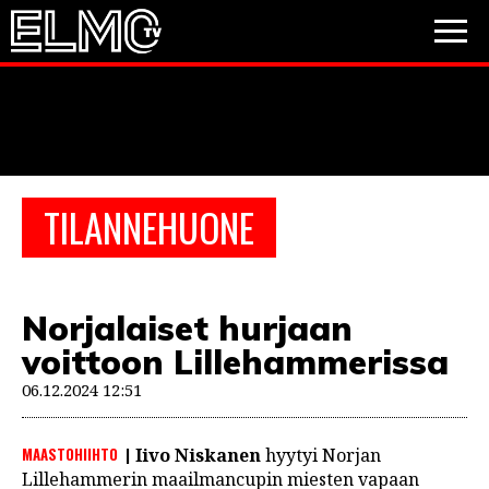
JALKAPALLO
JÄÄKIEKKO
PESÄPALLO
TILANNEHUONE
VIDEOT
PODCASTIT
Norjalaiset hurjaan
JALKAPALLO
voittoon Lillehammerissa
EM2021
Huuhkajat
Veikkausliiga
JÄÄKIEKKO
06.12.2024 12:51
PESÄPALLO
Valioliiga
Muut sarjat
MAASTOHIIHTO
Iivo Niskanen
hyytyi Norjan
F1
Lillehammerin maailmancupin miesten vapaan