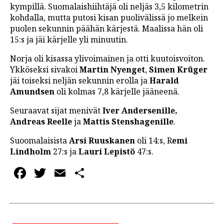
kympillä. Suomalaishiihtäjä oli neljäs 3,5 kilometrin
LINTU VAI KALA
kohdalla, mutta putosi kisan puolivälissä jo melkein
puolen sekunnin päähän kärjestä. Maalissa hän oli
46 DENTON ROAD
15:s ja jäi kärjelle yli minuutin.
VIDEOT
Norja oli kisassa ylivoimainen ja otti kuutoisvoiton.
PODCASTIT
Ykköseksi sivakoi
Martin Nyenget
,
Simen Krüger
jäi toiseksi neljän sekunnin erolla ja
Harald
KOLUMNIT
Amundsen
oli kolmas 7,8 kärjelle jääneenä.
Seuraavat sijat menivät
Iver Andersenille,
Andreas Reelle
ja
Mattis Stenshagenille
.
Suoomalaisista
Arsi Ruuskanen
oli 14:s, R
emi
Lindholm
27:s ja
Lauri Lepistö
47:s.
Facebook
Twitter
Email
Share