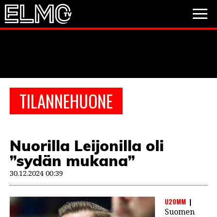
JALKAPALLO
JÄÄKIEKKO
PESÄPALLO
TILANNEHUONE
VIDEOT
PODCASTIT
Nuorilla Leijonilla oli
JALKAPALLO
”sydän mukana”
EM2021
Huuhkajat
Veikkausliiga
JÄÄKIEKKO
30.12.2024 00:39
PESÄPALLO
Valioliiga
Muut sarjat
U20MM
F1
Suomen