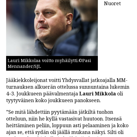
Nuoret
LINTU VAI KALA
46 DENTON ROAD
VIDEOT
PODCASTIT
KOLUMNIT
Lauri Mikkolaa voitto myhäilytti.©Pasi
Mennander/SJL
Jääkiekkoleijonat voitti Yhdysvallat jatkoajalla MM-
turnauksen alkuerän ottelussa sunnuntaina lukemin
4–3. Joukkueen päävalmentaja
Lauri Mikkola
oli
tyytyväinen koko joukkueen panokseen.
”Se mitä lähdettiin pyytämään jätkiltä tuohon
otteluun, niin he kyllä vastasivat huutoon. Itsensä
heittäminen peliin, loppuun asti pelaaminen ja koko
ajan se, että sydän oli jäällä mukana näkyi. Silti oli