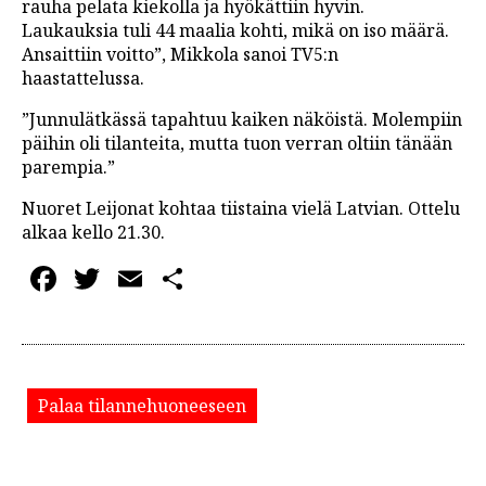
rauha pelata kiekolla ja hyökättiin hyvin.
Laukauksia tuli 44 maalia kohti, mikä on iso määrä.
Ansaittiin voitto”, Mikkola sanoi TV5:n
haastattelussa.
”Junnulätkässä tapahtuu kaiken näköistä. Molempiin
päihin oli tilanteita, mutta tuon verran oltiin tänään
parempia.”
Nuoret Leijonat kohtaa tiistaina vielä Latvian. Ottelu
alkaa kello 21.30.
Facebook
Twitter
Email
Share
Palaa tilannehuoneeseen