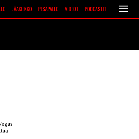
LLO
JÄÄKIEKKO
PESÄPALLO
VIDEOT
PODCASTIT
Valioliiga
Muut sarjat
 Vegas
htaa