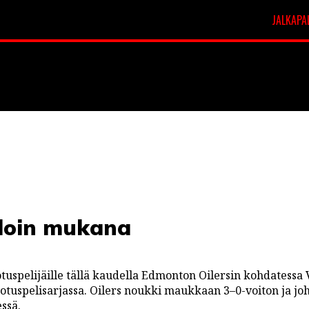
JALKAPA
t
Veikkausliiga
hdoin mukana
uspelijäille tällä kaudella Edmonton Oilersin kohdatessa
otuspelisarjassa. Oilers noukki maukkaan 3–0-voiton ja jo
ssä.