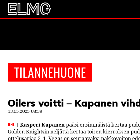
JALKAPALLO
EM2021
Huuhkaja
JÄÄKIEKKO
TILANNEHUONE
PESÄPALLO
F1
Oilers voitti – Kapanen vi
LINTU VAI KALA
13.05.2025 08:39
46 DENTON ROAD
NHL
Kasperi Kapanen
pääsi ensimmäistä kertaa pudot
VIDEOT
Golden Knightsin neljättä kertaa toisen kierroksen pud
ottelusarjaa 3–1. Vegas on seuraavaksi pakkovoiton ede