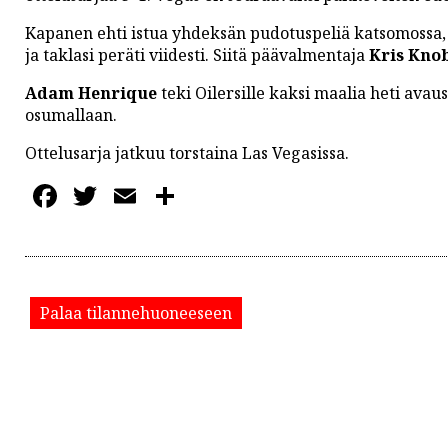
PODCASTIT
Kapanen ehti istua yhdeksän pudotuspeliä katsomossa, m
KOLUMNIT
ja taklasi peräti viidesti. Siitä päävalmentaja
Kris Kno
Adam Henrique
teki Oilersille kaksi maalia heti avau
osumallaan.
Ottelusarja jatkuu torstaina Las Vegasissa.
Facebook
Twitter
Email
Share
Palaa tilannehuoneeseen