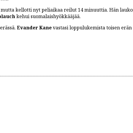
utta kellotti nyt peliaikaa reilut 14 minuuttia. Hän lauko
blauch
kehui suomalaishyökkääjää.
serässä.
Evander Kane
vastasi loppulukemista toisen erän