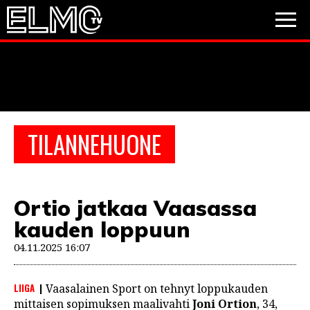
JALKAPALLO
JÄÄKIEKKO
PESÄPALLO
TILANNEHUONE
VIDEOT
PODCASTIT
Ortio jatkaa Vaasassa
JALKAPALLO
kauden loppuun
EM2021
Huuhkajat
Veikkausliiga
JÄÄKIEKKO
04.11.2025 16:07
PESÄPALLO
Valioliiga
Muut sarjat
LIIGA
Vaasalainen Sport on tehnyt loppukauden
F1
mittaisen sopimuksen maalivahti
Joni Ortion
, 34,