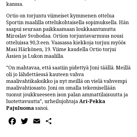
kanssa.
LINTU VAI KALA
Ortio on torjuntu viimeiset kymmenen ottelua
46 DENTON ROAD
Sportin maalilla ottelukohtaisella sopimuksella. Hän
saapui seuraan paikkaamaan loukkaantunutta
VIDEOT
Miroslav Svobodaa. Ortion torjuntavarmuus nousi
PODCASTIT
otteluissa 90,3:een. Vaasassa kiekkoja torjuu myöös
Masi Härkönen, 19. Viime kaudella Ortio torjui
KOLUMNIT
Ässien ja Lukon maalilla.
”On mahtavaa, että saatiin pidettyä Joni täällä. Meillä
oli jo lähdettäessä kauteen vahva
maalivahtikaksikko ja nyt meillä on vielä vahvempi
maalivahtiosasto. Joni on omalla tekemisellään
tuonut joukkueeseen ison palan ammattilaisuutta ja
luotettavuutta”, urheilujohtaja
Ari-Pekka
Pajuluoma
sanoi.
Facebook
Twitter
Email
Share