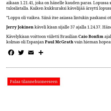
PODCASTIT
aikaan 1.21.41, joka on hänelle kauden paras. Lopussa 
tuloslistalla. Kaiken kukkuraksi kävelijää ärsytti lopuss
KOLUMNIT
”Loppu oli vaikea. Siinä itse asiassa lintukin paskansi o
Jerry Jokinen
käveli kisan sijalle 37 ajalla 1.24.37. Hä
Kävelykisan voittoon viiletti Brasilian
Caio Bonfim
ajal
kolmas oli Espanjan
Paul McGrath
vain hieman hopeast
Facebook
Twitter
Email
Share
Palaa tilannehuoneeseen