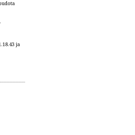
 pudota
.
1.18.43 ja