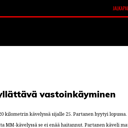
JALKAPA
t
Veikkausliiga
yllättävä vastoinkäyminen
 kilometrin kävelyssä sijalle 25. Partanen hyytyi lopussa.
ta MM-kävelyssä se ei enää haitannut. Partanen käveli m