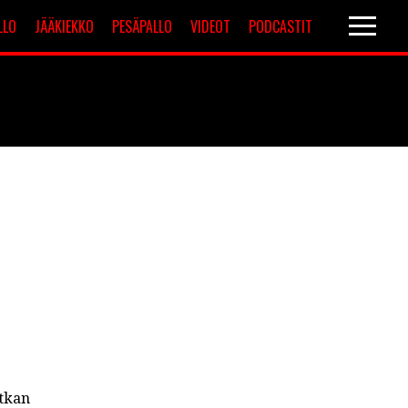
LLO
JÄÄKIEKKO
PESÄPALLO
VIDEOT
PODCASTIT
Valioliiga
Muut sarjat
atkan