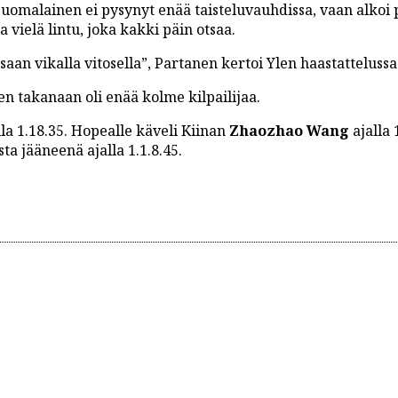
suomalainen ei pysynyt enää taisteluvauhdissa, vaan alkoi
a vielä lintu, joka kakki päin otsaa.
tsaan vikalla vitosella”, Partanen kertoi Ylen haastattelussa
nen takanaan oli enää kolme kilpailijaa.
la 1.18.35. Hopealle käveli Kiinan
Zhaozhao Wang
ajalla 
a jääneenä ajalla 1.1.8.45.