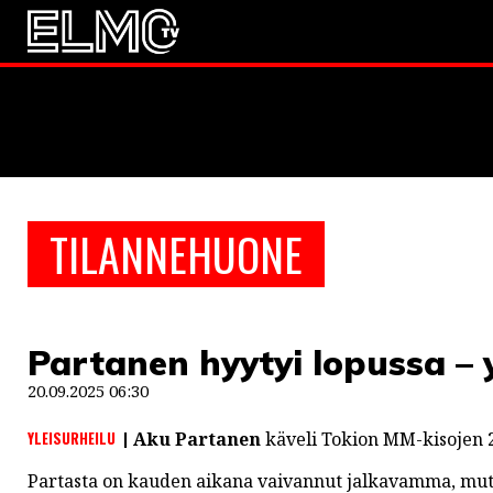
JALKAPALLO
EM2021
Huuhkaja
JÄÄKIEKKO
TILANNEHUONE
PESÄPALLO
F1
Partanen hyytyi lopussa – 
LINTU VAI KALA
20.09.2025 06:30
46 DENTON ROAD
YLEISURHEILU
Aku Partanen
käveli Tokion MM-kisojen 20
VIDEOT
Partasta on kauden aikana vaivannut jalkavamma, mut