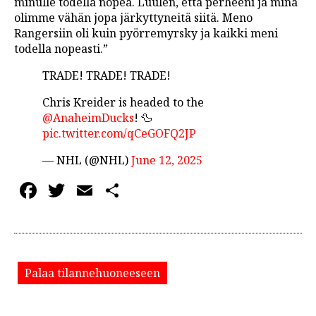
minulle todella nopea. Luulen, että perheeni ja minä
olimme vähän jopa järkyttyneitä siitä. Meno
Rangersiin oli kuin pyörremyrsky ja kaikki meni
todella nopeasti.”
TRADE! TRADE! TRADE!
Chris Kreider is headed to the
@AnaheimDucks
! 🦆
pic.twitter.com/qCeGOFQ2JP
— NHL (@NHL)
June 12, 2025
Facebook
Twitter
Email
Share
Palaa tilannehuoneeseen