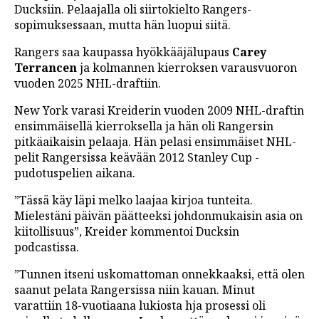
Ducksiin. Pelaajalla oli siirtokielto Rangers-
LINTU VAI KALA
sopimuksessaan, mutta hän luopui siitä.
46 DENTON ROAD
Rangers saa kaupassa hyökkääjälupaus
Carey
Terrancen
ja kolmannen kierroksen varausvuoron
VIDEOT
vuoden 2025 NHL-draftiin.
PODCASTIT
New York varasi Kreiderin vuoden 2009 NHL-draftin
ensimmäisellä kierroksella ja hän oli Rangersin
KOLUMNIT
pitkäaikaisin pelaaja. Hän pelasi ensimmäiset NHL-
pelit Rangersissa keävään 2012 Stanley Cup -
pudotuspelien aikana.
”Tässä käy läpi melko laajaa kirjoa tunteita.
Mielestäni päivän päätteeksi johdonmukaisin asia on
kiitollisuus”, Kreider kommentoi Ducksin
podcastissa.
”Tunnen itseni uskomattoman onnekkaaksi, että olen
saanut pelata Rangersissa niin kauan. Minut
varattiin 18-vuotiaana lukiosta hja prosessi oli