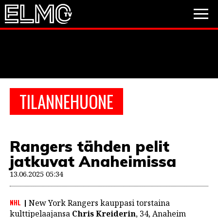
JALKAPALLO
JÄÄKIEKKO
PESÄPALLO
TILANNEHUONE
VIDEOT
PODCASTIT
Rangers tähden pelit
JALKAPALLO
jatkuvat Anaheimissa
EM2021
Huuhkajat
Veikkausliiga
JÄÄKIEKKO
13.06.2025 05:34
PESÄPALLO
Valioliiga
Muut sarjat
NHL
New York Rangers kauppasi torstaina
F1
kulttipelaajansa
Chris Kreiderin
, 34, Anaheim