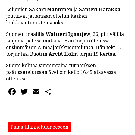
Leijonien
Sakari Manninen
ja
Santeri Hatakka
joutuivat jättämään ottelun kesken
loukkaantumisten vuoksi.
Suomen maalilla
Waltteri Ignatjew
, 26, piti välillä
Leijonia pelissä mukana. Hän torjui ottelussa
ensimmäisen A-maajoukkueottelunsa. Hän teki 17
torjuntaa. Ruotsin
Arvid Holm
torjui 19 kertaa.
Suomi kohtaa sunnuntaina turnauksen
päätösottelussaan Sveitsin kello 16.45 alkavassa
ottelussa.
Facebook
Twitter
Email
Share
Palaa tilannehuoneeseen