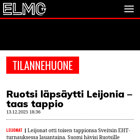
JALKAPALLO
JÄÄKIEKKO
PESÄPALLO
TILANNEHUONE
VIDEOT
PODCASTIT
Ruotsi läpsäytti Leijonia –
JALKAPALLO
taas tappio
EM2021
Huuhkajat
Veikkausliiga
JÄÄKIEKKO
13.12.2025 18:36
PESÄPALLO
Valioliiga
Muut sarjat
LEIJONAT
Leijonat otti toisen tappionsa Sveitsin EHT-
F1
turnauksessa lauantaina. Suomi hävisi Ruotsille