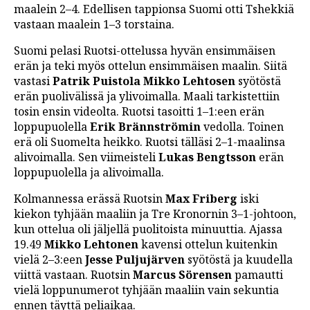
maalein 2–4. Edellisen tappionsa Suomi otti Tshekkiä
LINTU VAI KALA
vastaan maalein 1–3 torstaina.
46 DENTON ROAD
Suomi pelasi Ruotsi-ottelussa hyvän ensimmäisen
erän ja teki myös ottelun ensimmäisen maalin. Siitä
VIDEOT
vastasi
Patrik Puistola Mikko Lehtosen
syötöstä
PODCASTIT
erän puolivälissä ja ylivoimalla. Maali tarkistettiin
tosin ensin videolta. Ruotsi tasoitti 1–1:een erän
KOLUMNIT
loppupuolella
Erik Brännströmin
vedolla. Toinen
erä oli Suomelta heikko. Ruotsi tälläsi 2–1-maalinsa
alivoimalla. Sen viimeisteli
Lukas Bengtsson
erän
loppupuolella ja alivoimalla.
Kolmannessa erässä Ruotsin
Max Friberg
iski
kiekon tyhjään maaliin ja Tre Kronornin 3–1-johtoon,
kun ottelua oli jäljellä puolitoista minuuttia. Ajassa
19.49
Mikko Lehtonen
kavensi ottelun kuitenkin
vielä 2–3:een
Jesse Puljujärven
syötöstä ja kuudella
viittä vastaan. Ruotsin
Marcus Sörensen
pamautti
vielä loppunumerot tyhjään maaliin vain sekuntia
ennen täyttä peliaikaa.