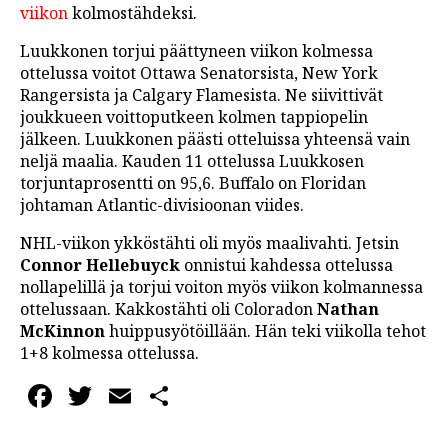
viikon
kolmostähdeksi.
LINTU VAI KALA
Luukkonen torjui päättyneen viikon kolmessa
46 DENTON ROAD
ottelussa voitot Ottawa Senatorsista, New York
Rangersista ja Calgary Flamesista. Ne siivittivät
VIDEOT
joukkueen voittoputkeen kolmen tappiopelin
PODCASTIT
jälkeen. Luukkonen päästi otteluissa yhteensä vain
neljä maalia. Kauden 11 ottelussa Luukkosen
KOLUMNIT
torjuntaprosentti on 95,6. Buffalo on Floridan
johtaman Atlantic-divisioonan viides.
NHL-viikon ykköstähti oli myös maalivahti. Jetsin
Connor Hellebuyck
onnistui kahdessa ottelussa
nollapelillä ja torjui voiton myös viikon kolmannessa
ottelussaan. Kakkostähti oli Coloradon
Nathan
McKinnon
huippusyötöillään. Hän teki viikolla tehot
1+8 kolmessa ottelussa.
Facebook
Twitter
Email
Share