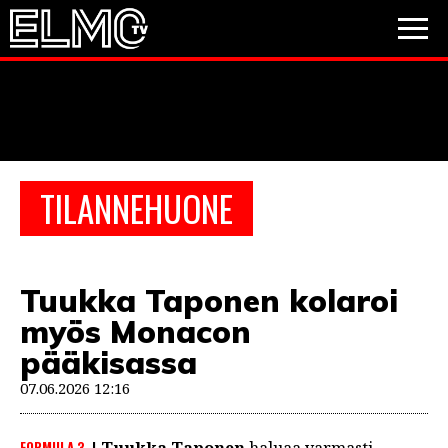
JALKAPALLO
JÄÄKIEKKO
PESÄPALLO
TILANNEHUONE
VIDEOT
PODCASTIT
Tuukka Taponen kolaroi
JALKAPALLO
myös Monacon
EM2021
Huuhkajat
Veikkausliiga
JÄÄKIEKKO
pääkisassa
PESÄPALLO
07.06.2026 12:16
Valioliiga
Muut sarjat
F1
FORMULA 3