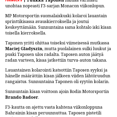
Tuukka Taponen
haluaa varmasti
LINTU VAI KALA
unohtaa nopeasti F3-sarjan Monacon viikonlopun.
46 DENTON ROAD
MP Motorsportin suomalaiskuski kolaroi lauantain
sprinttikisassa avauskierroksella ja joutui
VIDEOT
keskeyttämään. Sunnuntaina sama kohtalo iski kisan
toisella kierroksella.
PODCASTIT
Taponen yritti ohittaa toiseksi viimeisessä mutkassa
KOLUMNIT
Maciej Gladyszin
, mutta puolalainen sulki luukut ja
puski Taposen ulos radalta. Taposen auton jäätyä
radan varteen, kisaa jatkettiin turva-auton takana.
Lauantainen kolarointi katsottiin Taposen syyksi ja
hänelle määrättiin kisan jälkeen viiden lähtöruudun
rangaistus. Sunnuntaina Taponen oli syytön kolarin.
Sunnuntain kisan voittoon ajoin Rodin Motorsportin
Brando Badoer
.
F3-kautta on ajettu vasta kahtena viikonloppuna
Bahrainin kisan peruunnuttua. Taposen pistetili