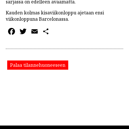
sarjassa on edelleen avaamatta.
Kauden kolmas kisaviikonloppu ajetaan ensi
viikonloppuna Barcelonassa.
Facebook
Twitter
Email
Share
Palaa tilannehuoneeseen