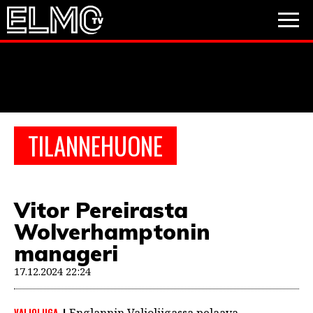
JALKAPALLO
JÄÄKIEKKO
PESÄPALLO
TILANNEHUONE
VIDEOT
PODCASTIT
Vitor Pereirasta
JALKAPALLO
Wolverhamptonin
EM2021
Huuhkajat
Veikkausliiga
JÄÄKIEKKO
manageri
PESÄPALLO
17.12.2024 22:24
Valioliiga
Muut sarjat
F1
VALIOLIIGA