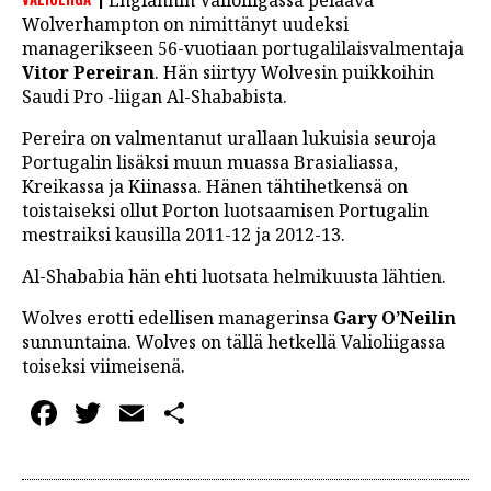
Englannin Valioliigassa pelaava
LINTU VAI KALA
Wolverhampton on nimittänyt uudeksi
managerikseen 56-vuotiaan portugalilaisvalmentaja
46 DENTON ROAD
Vitor Pereiran
. Hän siirtyy Wolvesin puikkoihin
Saudi Pro -liigan Al-Shababista.
VIDEOT
Pereira on valmentanut urallaan lukuisia seuroja
PODCASTIT
Portugalin lisäksi muun muassa Brasialiassa,
Kreikassa ja Kiinassa. Hänen tähtihetkensä on
KOLUMNIT
toistaiseksi ollut Porton luotsaamisen Portugalin
mestraiksi kausilla 2011-12 ja 2012-13.
Al-Shababia hän ehti luotsata helmikuusta lähtien.
Wolves erotti edellisen managerinsa
Gary O’Neilin
sunnuntaina. Wolves on tällä hetkellä Valioliigassa
toiseksi viimeisenä.
Facebook
Twitter
Email
Share