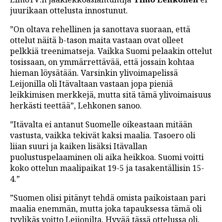
juurikaan ottelusta innostunut.
”On oltava rehellinen ja sanottava suoraan, että
ottelut näitä b-tason maita vastaan ovat olleet
pelkkiä treenimatseja. Vaikka Suomi pelaakin ottelut
tosissaan, on ymmärrettävää, että jossain kohtaa
hieman löysätään. Varsinkin ylivoimapelissä
Leijonilla oli Itävaltaan vastaan jopa pieniä
leikkimisen merkkejä, mutta sitä tämä ylivoimaisuus
herkästi teettää”, Lehkonen sanoo.
”Itävalta ei antanut Suomelle oikeastaan mitään
vastusta, vaikka tekivät kaksi maalia. Tasoero oli
liian suuri ja kaiken lisäksi Itävallan
puolustuspelaaminen oli aika heikkoa. Suomi voitti
koko ottelun maalipaikat 19-5 ja tasakentällisin 15-
4.”
”Suomen olisi pitänyt tehdä omista paikoistaan pari
maalia enemmän, mutta joka tapauksessa tämä oli
tyylikäs voitto Leijonilta. Hyvää tässä ottelussa oli,