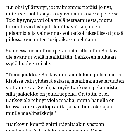
”En olisi yllättynyt, jos valmennus tietäisi jo nyt,
miten se roolittaa ykkösylivoiman kovissa peleissä.
Toki kysymys voi olla vielä testaamisesta, mutta
toisaalta vastustajat skouttaavat Leijonien
pelaamista ja valmennus voi tarkoituksellisesti pitää
piilossa sen, miten tosipaikassa pelataan.”
Suomessa on alettua spekuloida sillä, ettei Barkov
ole avannut vielä maalitiliään. Lehkosen mukaan
syytä huoleen ei ole.
”Tämä joukkue Barkov mukaan lukien pelaa näissä
kisoissa vain yhdestä asiasta, maailmanmestaruuden
voittamisesta. Se ohjaa myös Barkovin pelaamista,
sillä jääkiekko on joukkuepeliä. On totta, ettei
Barkov ole tehnyt vielä maalia, mutta hänellä on
koossa kuusi syöttöpistettä ja hän luo koko ajan
muille maalipaikkoja.”
”Barkovin kenttä voitti Itävaltaakin vastaan
maalipaikat 7-1 ja teki yhden maalin. Myös