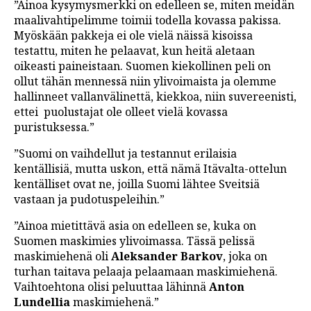
”Ainoa kysymysmerkki on edelleen se, miten meidän
maalivahtipelimme toimii todella kovassa pakissa.
Myöskään pakkeja ei ole vielä näissä kisoissa
testattu, miten he pelaavat, kun heitä aletaan
oikeasti paineistaan. Suomen kiekollinen peli on
ollut tähän mennessä niin ylivoimaista ja olemme
hallinneet vallanvälinettä, kiekkoa, niin suvereenisti,
ettei puolustajat ole olleet vielä kovassa
puristuksessa.”
”Suomi on vaihdellut ja testannut erilaisia
kentällisiä, mutta uskon, että nämä Itävalta-ottelun
kentälliset ovat ne, joilla Suomi lähtee Sveitsiä
vastaan ja pudotuspeleihin.”
”Ainoa mietittävä asia on edelleen se, kuka on
Suomen maskimies ylivoimassa. Tässä pelissä
maskimiehenä oli
Aleksander Barkov
, joka on
turhan taitava pelaaja pelaamaan maskimiehenä.
Vaihtoehtona olisi peluuttaa lähinnä
Anton
Lundellia
maskimiehenä.”