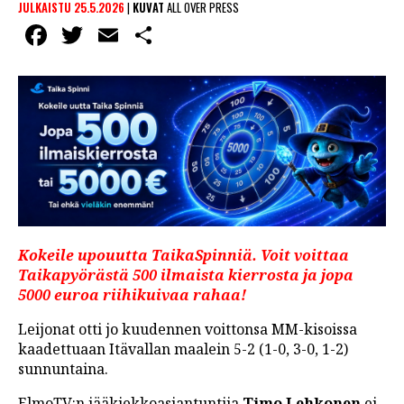
JULKAISTU 25.5.2026
|
KUVAT
ALL OVER PRESS
Facebook
Twitter
Email
Share
Kokeile upouutta TaikaSpinniä. Voit voittaa
Taikapyörästä 500 ilmaista kierrosta ja jopa
5000 euroa riihikuivaa rahaa!
Leijonat otti jo kuudennen voittonsa MM-kisoissa
kaadettuaan Itävallan maalein 5-2 (1-0, 3-0, 1-2)
sunnuntaina.
ElmoTV:n jääkiekkoasiantuntija
Timo Lehkonen
ei