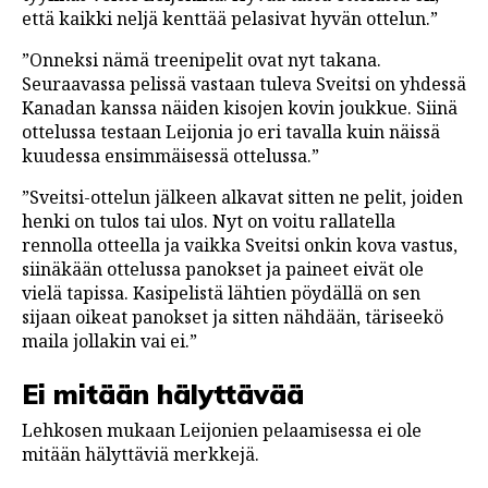
että kaikki neljä kenttää pelasivat hyvän ottelun.”
”Onneksi nämä treenipelit ovat nyt takana.
Seuraavassa pelissä vastaan tuleva Sveitsi on yhdessä
Kanadan kanssa näiden kisojen kovin joukkue. Siinä
ottelussa testaan Leijonia jo eri tavalla kuin näissä
kuudessa ensimmäisessä ottelussa.”
”Sveitsi-ottelun jälkeen alkavat sitten ne pelit, joiden
henki on tulos tai ulos. Nyt on voitu rallatella
rennolla otteella ja vaikka Sveitsi onkin kova vastus,
siinäkään ottelussa panokset ja paineet eivät ole
vielä tapissa. Kasipelistä lähtien pöydällä on sen
sijaan oikeat panokset ja sitten nähdään, täriseekö
maila jollakin vai ei.”
Ei mitään hälyttävää
Lehkosen mukaan Leijonien pelaamisessa ei ole
mitään hälyttäviä merkkejä.