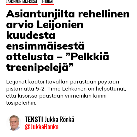
JÄÄKIEKON MM-KISAT
LEIJONAT
LINTU VAI KALA
Asiantunjilta rehellinen
46 DENTON ROAD
arvio Leijonien
VIDEOT
kuudesta
ensimmäisestä
PODCASTIT
ottelusta – ”Pelkkiä
KOLUMNIT
treenipelejä”
Leijonat kaatoi Itävallan parastaan pöytään
pistämättä 5-2. Timo Lehkonen on helpottunut,
että kisoissa päästään viimeinkin kiinni
tosipeleihin.
TEKSTI
Jukka Rönkä
@JukkaRonka