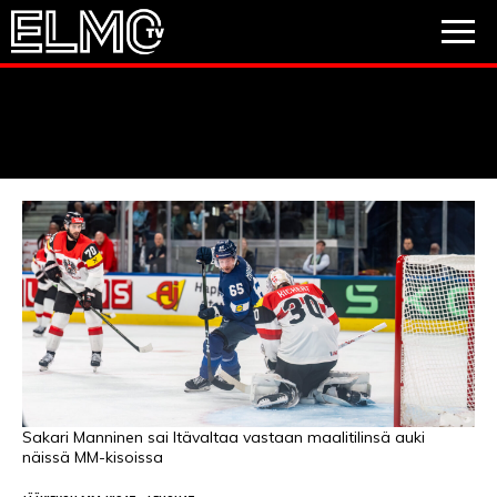
JALKAPALLO
JÄÄKIEKKO
PESÄPALLO
VIDEOT
PODCASTIT
JALKAPALLO
EM2021
Huuhkajat
Veikkausliiga
JÄÄKIEKKO
PESÄPALLO
Valioliiga
Muut sarjat
Sakari Manninen sai Itävaltaa vastaan maalitilinsä auki
näissä MM-kisoissa
F1