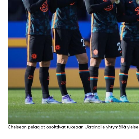
PODCASTIT
KOLUMNIT
Chelsean pelaajat osoittivat tukeaan Ukrainalle yhtymällä yleis