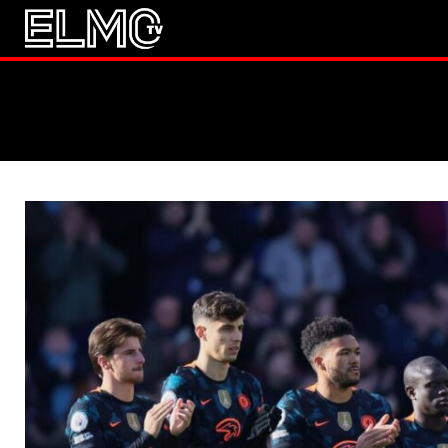
JALKAPALLO
EM2021
Huuhkaja
JÄÄKIEKKO
PESÄPALLO
F1
LINTU VAI KALA
46 DENTON ROAD
VIDEOT