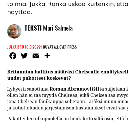
toimia. Jukka Rönkä uskoo kuitenkin, että
näyttää.
TEKSTI
Mari Salmela
JULKAISTU 10.3.2022
|
KUVAT
ALL OVER PRESS
Facebook
Twitter
Email
Share
Britannian hallitus määräsi Chelsealle ennätyksel
uudet pakotteet koskevat?
Lyhyesti sanottuna
Roman Abramovitšilta
suljetaan 
ollen hän ei saa myydä Chelseaa, eikä Chelsea saa myydä 
jopa Chelsean fanikauppa suljetaan. Lisäksi muun mua
ja kotiotteluiden järjestämisen kustannukset eivät saa y
Pakotteiden ulkopuolella on henkilöstö siltä osin, että