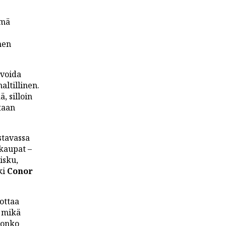
ämä
nen
 voida
ltillinen.
, silloin
taan
stavassa
akaupat –
isku,
ki
Conor
ottaa
, mikä
 onko