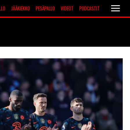
LLO
JÄÄKIEKKO
PESÄPALLO
VIDEOT
PODCASTIT
Valioliiga
Muut sarjat