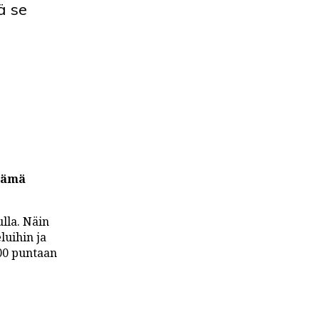
ä se
 nämä
lla. Näin
luihin ja
000 puntaan