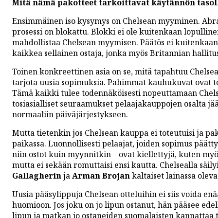
Mitä nämä pakotteet tarkoittavat käytännön tasol
Ensimmäinen iso kysymys on Chelsean myyminen. Abra
prosessi on blokattu. Blokki ei ole kuitenkaan lopulline
mahdollistaa Chelsean myymisen. Päätös ei kuitenkaan 
kaikkea sellainen ostaja, jonka myös Britannian hallitu
Toinen konkreettinen asia on se, mitä tapahtuu Chelsean 
tarjota uusia sopimuksia. Pahimmat kauhukuvat ovat to
Tämä kaikki tulee todennäköisesti nopeuttamaan Chelse
tosiasialliset seuraamukset pelaajakauppojen osalta jä
normaaliin päiväjärjestykseen.
Mutta tietenkin jos Chelsean kauppa ei toteutuisi ja pak
paikassa. Luonnollisesti pelaajat, joiden sopimus päätt
niin ostot kuin myynnitkin – ovat kiellettyjä, kuten my
mutta ei sekään romuttaisi ensi kautta. Chelsealla säil
Gallagherin
ja
Arman Brojan
kaltaiset lainassa oleva
Uusia pääsylippuja Chelsean otteluihin ei siis voida 
huomioon. Jos joku on jo lipun ostanut, hän pääsee edel
lipun ja matkan jo ostaneiden suomalaisten kannattaa 