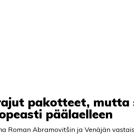
 rajut pakotteet, mutta
opeasti päälaelleen
sana Roman Abramovitšin ja Venäjän vastai