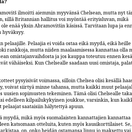
la?
movitš ilmoitti aiemmin myyvänsä Chelsean, mutta nyt t
n, sillä Britannian hallitus voi myöntää erityisluvan, mikä
ole enää yksin Abramovitšin käsissä. Tarvitaan lupa ja en
s hyväksyy.
pelaajille. Pelaajia ei voida ostaa eikä myydä, eikä heille
ki rankkoja, mutta niiden maalaamisessa kannattaa olla ma
an omistajanvaihdosta ja jos kauppa toteutuu ennen kesää
ävät vähäiseksi. Kun Chelsealle saadaan uusi omistaja, pala
otteet pysyisivät voimassa, silloin Chelsea olisi kesällä haa
yy, voivat siirtyä minne tahansa, mutta kaikki muut pelaaj
ös uusien sopimusten tekeminen. Tämä olisi Chelsealle taka
yisi edelleen kilpailukykyinen joukkue, varsinkin, kun kaik
t pelaajat saataisiin hälytettyä apuun.
enää myydä, mikä myös suomalaisten kannattajien kannattaa 
leen katsomaan otteluita, kuten myös kausikorttilaiset. Se
tarkistaa, on, onko heidän ostamansa lippu jo maksettu vai