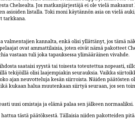
sta Chelsealta. Jos matkanjärjestäjä ei ole vielä maksanut
ujen asioiden listalla. Toki moni käytännön asia on vielä auk
t tarkkana.
 valmentajien kannalta, enkä olisi yllättänyt, jos tämä näk
 pelaajat ovat ammattilaisia, joten eivät nämä pakotteet Ch
hia vastaan tuli joka tapauksessa ylimääräinen vivahde.
osta saataisi syystä tai toisesta toteutettua nopeasti, sillo
llä tekijöillä olisi laajempiakin seurauksia. Vaikka siirtoi
koko ajan neuvotteluja kesän siirroista. Näiden päätösten ol
eikä kukaan halua muutenkaan siirtyä seuraan, jos sen to
easti uusi omistaja ja elämä palaa sen jälkeen normaaliksi.
hattua tästä päätöksestä. Tällaisia niiden pakotteiden pitää