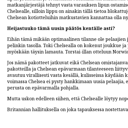
matkanjärjestäjä tehnyt vasta varauksen lipun ostamise
Chelsealle, silloin lippu on ainakin tällä tietoa blokatt
Chelsean kotiotteluihin matkustavien kannattaa olla ny
Heijastuuko tämä uusin päätös kentälle asti?
Eihän tämä mikään optimaalinen tilanne ole pelaajien ja
pelinkin tasolla. Toki Chelsealla on kokenut joukkue ja
myöskään täysin lamauta. Torstai-illan otteluun Norwic
Jos nämä pakotteet jatkuvat eikä Chelsean omistajanvaihd
pakotteilla ja Chelsean epävarmaan tilanteeseen liittyvi
avautuu virallisesti vasta kesällä, kulisseissa käydään 
voimassa Chelsea ei pysty hankkimaan uusia pelaajia, 
perusta on epävarmalla pohjalla.
Mutta uskon edelleen siihen, että Chelsealle löytyy nop
Britannian hallituksella on joka tapauksessa nostettava 