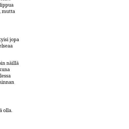
 lippua
i, mutta
yisi jopa
elseaa
in näillä
kkuna
lessa
iminnan
 olla.