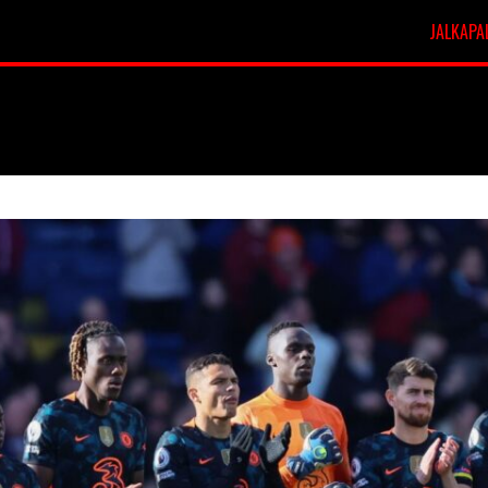
JALKAPA
t
Veikkausliiga