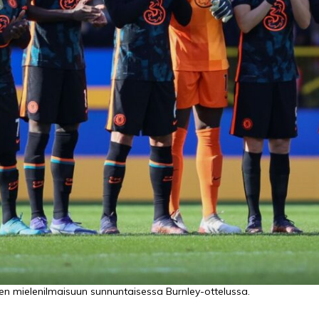
een mielenilmaisuun sunnuntaisessa Burnley-ottelussa.