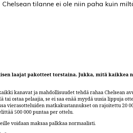
 Chelsean tilanne ei ole niin paha kuin milt
lisen laajat pakotteet torstaina. Jukka, mitä kaikkea
kaikki kanavat ja mahdollisuudet tehdä rahaa Chelsean avu
tai ostaa pelaajia, se ei saa enää myydä uusia lippuja otte
ssa vierasotteluiden matkakustannukset on rajoitettu 20 
littää 500 000 puntaa per ottelu.
 heille voidaan maksaa palkkaa normaalisti.