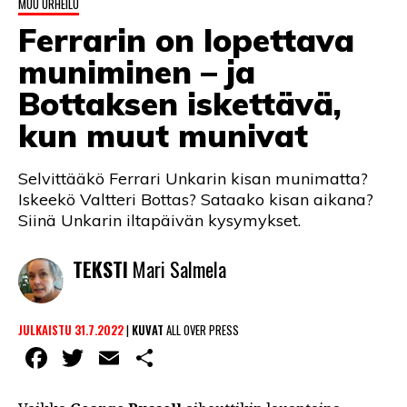
MUU URHEILU
LINTU VAI KALA
Ferrarin on lopettava
46 DENTON ROAD
muniminen – ja
VIDEOT
Bottaksen iskettävä,
kun muut munivat
PODCASTIT
KOLUMNIT
Selvittääkö Ferrari Unkarin kisan munimatta?
Iskeekö Valtteri Bottas? Sataako kisan aikana?
Siinä Unkarin iltapäivän kysymykset.
TEKSTI
Mari Salmela
JULKAISTU 31.7.2022
|
KUVAT
ALL OVER PRESS
Facebook
Twitter
Email
Share