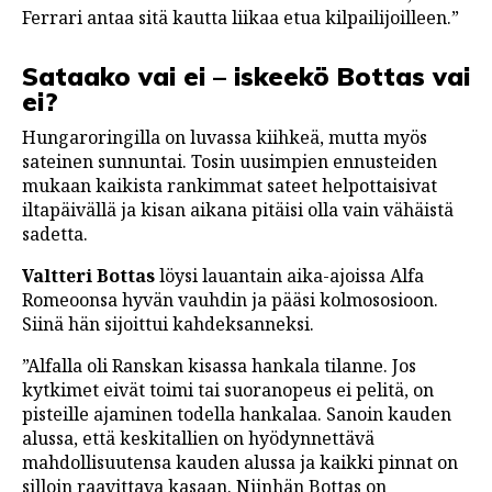
Ferrari antaa sitä kautta liikaa etua kilpailijoilleen.”
Sataako vai ei – iskeekö Bottas vai
ei?
Hungaroringilla on luvassa kiihkeä, mutta myös
sateinen sunnuntai. Tosin uusimpien ennusteiden
mukaan kaikista rankimmat sateet helpottaisivat
iltapäivällä ja kisan aikana pitäisi olla vain vähäistä
sadetta.
Valtteri Bottas
löysi lauantain aika-ajoissa Alfa
Romeoonsa hyvän vauhdin ja pääsi kolmososioon.
Siinä hän sijoittui kahdeksanneksi.
”Alfalla oli Ranskan kisassa hankala tilanne. Jos
kytkimet eivät toimi tai suoranopeus ei pelitä, on
pisteille ajaminen todella hankalaa. Sanoin kauden
alussa, että keskitallien on hyödynnettävä
mahdollisuutensa kauden alussa ja kaikki pinnat on
silloin raavittava kasaan. Niinhän Bottas on