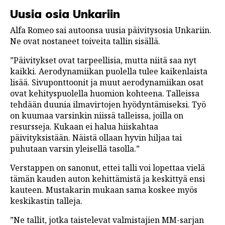
Uusia osia Unkariin
Alfa Romeo sai autoonsa uusia päivitysosia Unkariin.
Ne ovat nostaneet toiveita tallin sisällä.
”Päivitykset ovat tarpeellisia, mutta niitä saa nyt
kaikki. Aerodynamiikan puolella tulee kaikenlaista
lisää. Sivuponttoonit ja muut aerodynamiikan osat
ovat kehityspuolella huomion kohteena. Talleissa
tehdään duunia ilmavirtojen hyödyntämiseksi. Työ
on kuumaa varsinkin niissä talleissa, joilla on
resursseja. Kukaan ei halua hiiskahtaa
päivityksistään. Näistä ollaan hyvin hiljaa tai
puhutaan varsin yleisellä tasolla.”
Verstappen on sanonut, ettei talli voi lopettaa vielä
tämän kauden auton kehittämistä ja keskittyä ensi
kauteen. Mustakarin mukaan sama koskee myös
keskikastin talleja.
”Ne tallit, jotka taistelevat valmistajien MM-sarjan