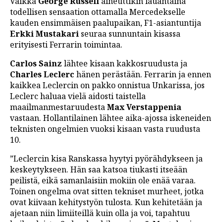
Vaikka
George Russell
aiheuttikin lauantaina
todellisen sensaation ottamalla Mercedekselle
kauden ensimmäisen paalupaikan, F1-asiantuntija
Erkki Mustakari
seuraa sunnuntain kisassa
erityisesti Ferrarin toimintaa.
Carlos Sainz
lähtee kisaan kakkosruudusta ja
Charles Leclerc
hänen perästään. Ferrarin ja ennen
kaikkea Leclercin on pakko onnistua Unkarissa, jos
Leclerc haluaa vielä aidosti taistella
maailmanmestaruudesta
Max Verstappenia
vastaan. Hollantilainen lähtee aika-ajossa iskeneiden
teknisten ongelmien vuoksi kisaan vasta ruudusta
10.
”Leclercin kisa Ranskassa hyytyi pyörähdykseen ja
keskeytykseen. Hän saa katsoa tiukasti itseään
peilistä, eikä samanlaisiin mokiin ole enää varaa.
Toinen ongelma ovat sitten tekniset murheet, jotka
ovat kiivaan kehitystyön tulosta. Kun kehitetään ja
ajetaan niin limiiteillä kuin olla ja voi, tapahtuu