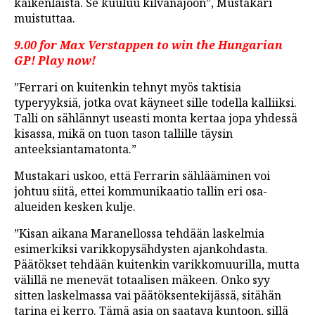
kaikenlaista. Se kuuluu kilvanajoon”, Mustakari
muistuttaa.
9.00 for Max Verstappen to win the Hungarian
GP! Play now!
”Ferrari on kuitenkin tehnyt myös taktisia
typeryyksiä, jotka ovat käyneet sille todella kalliiksi.
Talli on sählännyt useasti monta kertaa jopa yhdessä
kisassa, mikä on tuon tason tallille täysin
anteeksiantamatonta.”
Mustakari uskoo, että Ferrarin sählääminen voi
johtuu siitä, ettei kommunikaatio tallin eri osa-
alueiden kesken kulje.
”Kisan aikana Maranellossa tehdään laskelmia
esimerkiksi varikkopysähdysten ajankohdasta.
Päätökset tehdään kuitenkin varikkomuurilla, mutta
välillä ne menevät totaalisen mäkeen. Onko syy
sitten laskelmassa vai päätöksentekijässä, sitähän
tarina ei kerro. Tämä asia on saatava kuntoon, sillä