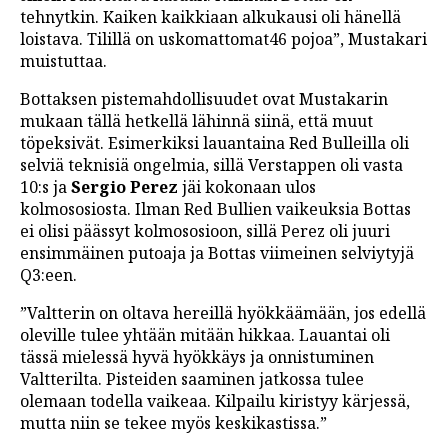
tehnytkin. Kaiken kaikkiaan alkukausi oli hänellä
loistava. Tilillä on uskomattomat46 pojoa”, Mustakari
muistuttaa.
Bottaksen pistemahdollisuudet ovat Mustakarin
mukaan tällä hetkellä lähinnä siinä, että muut
töpeksivät. Esimerkiksi lauantaina Red Bulleilla oli
selviä teknisiä ongelmia, sillä Verstappen oli vasta
10:s ja
Sergio Perez
jäi kokonaan ulos
kolmososiosta. Ilman Red Bullien vaikeuksia Bottas
ei olisi päässyt kolmososioon, sillä Perez oli juuri
ensimmäinen putoaja ja Bottas viimeinen selviytyjä
Q3:een.
”Valtterin on oltava hereillä hyökkäämään, jos edellä
oleville tulee yhtään mitään hikkaa. Lauantai oli
tässä mielessä hyvä hyökkäys ja onnistuminen
Valtterilta. Pisteiden saaminen jatkossa tulee
olemaan todella vaikeaa. Kilpailu kiristyy kärjessä,
mutta niin se tekee myös keskikastissa.”