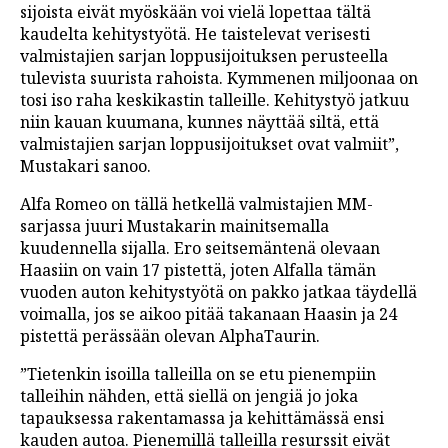
sijoista eivät myöskään voi vielä lopettaa tältä
kaudelta kehitystyötä. He taistelevat verisesti
valmistajien sarjan loppusijoituksen perusteella
tulevista suurista rahoista. Kymmenen miljoonaa on
tosi iso raha keskikastin talleille. Kehitystyö jatkuu
niin kauan kuumana, kunnes näyttää siltä, että
valmistajien sarjan loppusijoitukset ovat valmiit”,
Mustakari sanoo.
Alfa Romeo on tällä hetkellä valmistajien MM-
sarjassa juuri Mustakarin mainitsemalla
kuudennella sijalla. Ero seitsemäntenä olevaan
Haasiin on vain 17 pistettä, joten Alfalla tämän
vuoden auton kehitystyötä on pakko jatkaa täydellä
voimalla, jos se aikoo pitää takanaan Haasin ja 24
pistettä perässään olevan AlphaTaurin.
”Tietenkin isoilla talleilla on se etu pienempiin
talleihin nähden, että siellä on jengiä jo joka
tapauksessa rakentamassa ja kehittämässä ensi
kauden autoa. Pienemillä talleilla resurssit eivät