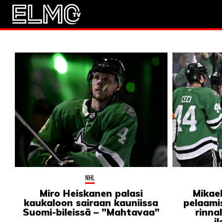
JALKAPALLO
EM2021
Huuhkaja
JÄÄKIEKKO
PESÄPALLO
F1
LINTU VAI KALA
NHL
46 DENTON ROAD
Miro Heiskanen palasi
Mikae
VIDEOT
kaukaloon sairaan kauniissa
pelaami
Suomi-bileissä – ”Mahtavaa”
rinna
i