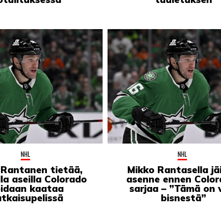
NHL
NHL
 Rantanen tietää,
Mikko Rantasella jä
illa aseilla Colorado
asenne ennen Color
oidaan kaataa
sarjaa – ”Tämä on 
tkaisupelissä
bisnestä”