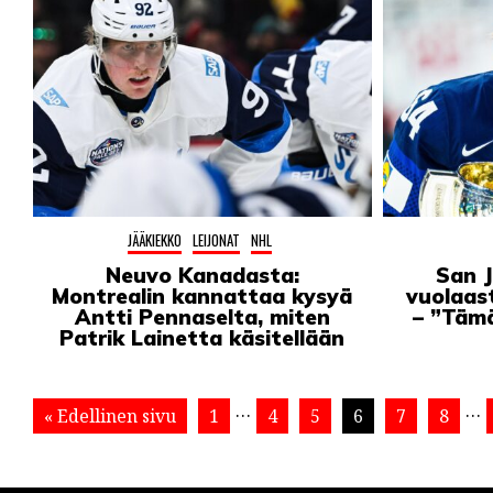
JÄÄKIEKKO
LEIJONAT
NHL
Neuvo Kanadasta:
San J
Montrealin kannattaa kysyä
vuolaast
Antti Pennaselta, miten
– ”Tämä
Patrik Lainetta käsitellään
…
…
« Edellinen sivu
1
4
5
6
7
8