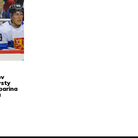
ov
ysty
parina
u