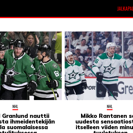
JALKAPA
t
Veikkausliiga
NHL
NHL
l Granlund nauttii
Mikko Rantanen sa
sta ihmeidentekijän
uudesta sensaatios
lla suomalaisessa
itselleen viiden min
lotulituksessa
tuuletuksen