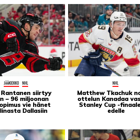
JÄÄKIEKKO
NHL
NHL
 Rantanen siirtyy
Matthew Tkachuk n
en – 96 miljoonan
ottelun Kanadaa va
sopimus vie hänet
Stanley Cup -finaal
linasta Dallasiin
edelle