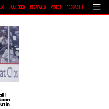
LLO
JÄÄKIEKKO
PESÄPALLO
VIDEOT
PODCASTIT
Valioliiga
Muut sarjat
lli
taan
uutin