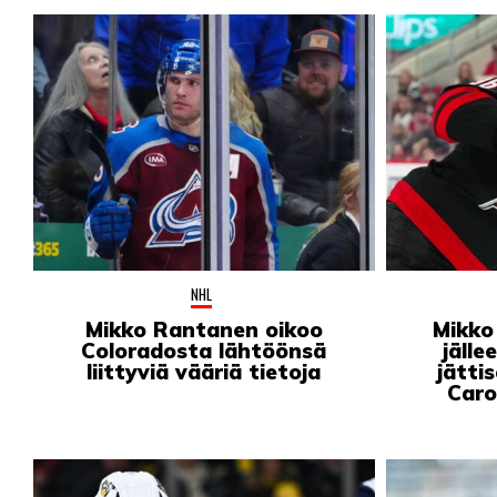
NHL
Mikko Rantanen oikoo
Mikko
Coloradosta lähtöönsä
jälle
liittyviä vääriä tietoja
jätti
Caro