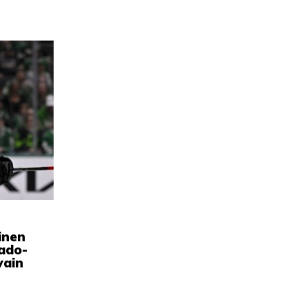
inen
ado-
vain