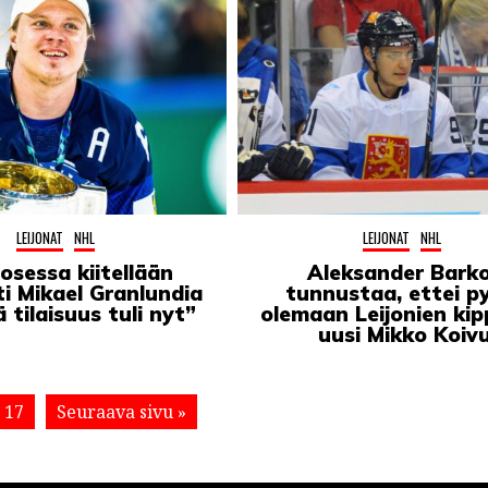
LEIJONAT
NHL
LEIJONAT
NHL
osessa kiitellään
Aleksander Bark
i Mikael Granlundia
tunnustaa, ettei p
 tilaisuus tuli nyt”
olemaan Leijonien kip
uusi Mikko Koiv
17
Seuraava sivu »