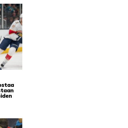
ostaa
staan
eiden