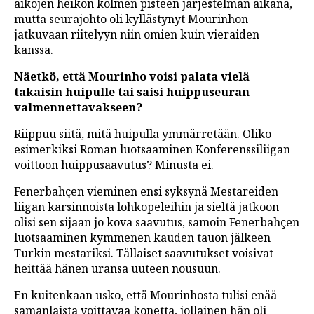
aikojen heikon kolmen pisteen järjestelmän aikana,
mutta seurajohto oli kyllästynyt Mourinhon
jatkuvaan riitelyyn niin omien kuin vieraiden
kanssa.
Näetkö, että Mourinho voisi palata vielä
takaisin huipulle tai saisi huippuseuran
valmennettavakseen?
Riippuu siitä, mitä huipulla ymmärretään. Oliko
esimerkiksi Roman luotsaaminen Konferenssiliigan
voittoon huippusaavutus? Minusta ei.
Fenerbahçen vieminen ensi syksynä Mestareiden
liigan karsinnoista lohkopeleihin ja sieltä jatkoon
olisi sen sijaan jo kova saavutus, samoin Fenerbahçen
luotsaaminen kymmenen kauden tauon jälkeen
Turkin mestariksi. Tällaiset saavutukset voisivat
heittää hänen uransa uuteen nousuun.
En kuitenkaan usko, että Mourinhosta tulisi enää
samanlaista voittavaa konetta, jollainen hän oli