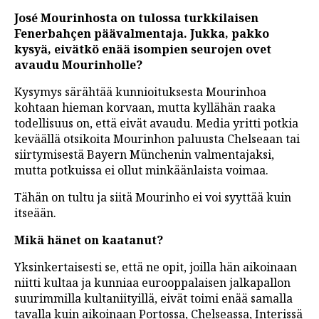
José Mourinhosta on tulossa turkkilaisen
Fenerbahçen päävalmentaja. Jukka, pakko
kysyä, eivätkö enää isompien seurojen ovet
avaudu Mourinholle?
Kysymys särähtää kunnioituksesta Mourinhoa
kohtaan hieman korvaan, mutta kyllähän raaka
todellisuus on, että eivät avaudu. Media yritti potkia
keväällä otsikoita Mourinhon paluusta Chelseaan tai
siirtymisestä Bayern Münchenin valmentajaksi,
mutta potkuissa ei ollut minkäänlaista voimaa.
Tähän on tultu ja siitä Mourinho ei voi syyttää kuin
itseään.
Mikä hänet on kaatanut?
Yksinkertaisesti se, että ne opit, joilla hän aikoinaan
niitti kultaa ja kunniaa eurooppalaisen jalkapallon
suurimmilla kultaniityillä, eivät toimi enää samalla
tavalla kuin aikoinaan Portossa, Chelseassa, Interissä