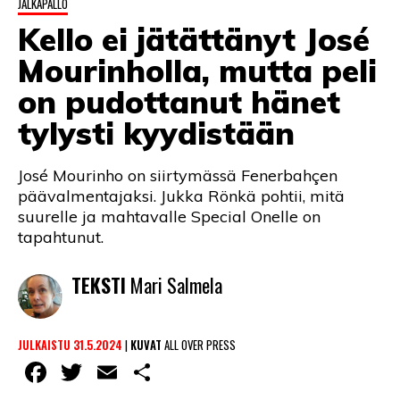
JALKAPALLO
LINTU VAI KALA
Kello ei jätättänyt José
46 DENTON ROAD
Mourinholla, mutta peli
VIDEOT
on pudottanut hänet
tylysti kyydistään
PODCASTIT
KOLUMNIT
José Mourinho on siirtymässä Fenerbahçen
päävalmentajaksi. Jukka Rönkä pohtii, mitä
suurelle ja mahtavalle Special Onelle on
tapahtunut.
TEKSTI
Mari Salmela
JULKAISTU 31.5.2024
|
KUVAT
ALL OVER PRESS
Facebook
Twitter
Email
Share