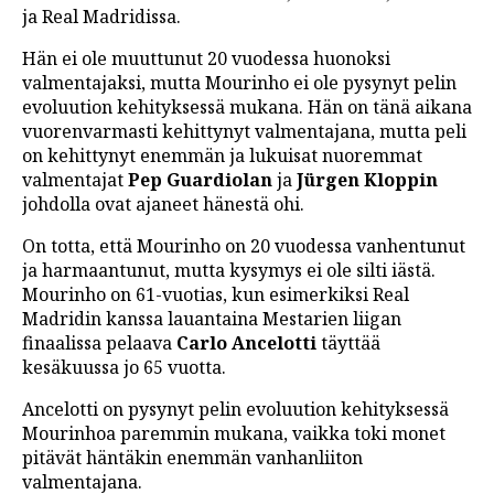
ja Real Madridissa.
Hän ei ole muuttunut 20 vuodessa huonoksi
valmentajaksi, mutta Mourinho ei ole pysynyt pelin
evoluution kehityksessä mukana. Hän on tänä aikana
vuorenvarmasti kehittynyt valmentajana, mutta peli
on kehittynyt enemmän ja lukuisat nuoremmat
valmentajat
Pep Guardiolan
ja
Jürgen Kloppin
johdolla ovat ajaneet hänestä ohi.
On totta, että Mourinho on 20 vuodessa vanhentunut
ja harmaantunut, mutta kysymys ei ole silti iästä.
Mourinho on 61-vuotias, kun esimerkiksi Real
Madridin kanssa lauantaina Mestarien liigan
finaalissa pelaava
Carlo Ancelotti
täyttää
kesäkuussa jo 65 vuotta.
Ancelotti on pysynyt pelin evoluution kehityksessä
Mourinhoa paremmin mukana, vaikka toki monet
pitävät häntäkin enemmän vanhanliiton
valmentajana.