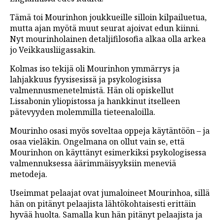
Tämä toi Mourinhon joukkueille silloin kilpailuetua,
mutta ajan myötä muut seurat ajoivat edun kiinni.
Nyt mourinholainen detaljifilosofia alkaa olla arkea
jo Veikkausliigassakin.
Kolmas iso tekijä oli Mourinhon ymmärrys ja
lahjakkuus fyysisesissä ja psykologisissa
valmennusmenetelmistä. Hän oli opiskellut
Lissabonin yliopistossa ja hankkinut itselleen
pätevyyden molemmilla tieteenaloilla.
Mourinho osasi myös soveltaa oppeja käytäntöön – ja
osaa vieläkin. Ongelmana on ollut vain se, että
Mourinhon on käyttänyt esimerkiksi psykologisessa
valmennuksessa äärimmäisyyksiin meneviä
metodeja.
Useimmat pelaajat ovat jumaloineet Mourinhoa, sillä
hän on pitänyt pelaajista lähtökohtaisesti erittäin
hyvää huolta. Samalla kun hän pitänyt pelaajista ja