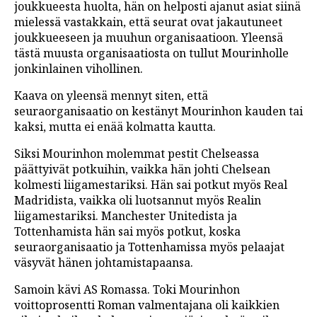
joukkueesta huolta, hän on helposti ajanut asiat siinä
mielessä vastakkain, että seurat ovat jakautuneet
joukkueeseen ja muuhun organisaatioon. Yleensä
tästä muusta organisaatiosta on tullut Mourinholle
jonkinlainen vihollinen.
Kaava on yleensä mennyt siten, että
seuraorganisaatio on kestänyt Mourinhon kauden tai
kaksi, mutta ei enää kolmatta kautta.
Siksi Mourinhon molemmat pestit Chelseassa
päättyivät potkuihin, vaikka hän johti Chelsean
kolmesti liigamestariksi. Hän sai potkut myös Real
Madridista, vaikka oli luotsannut myös Realin
liigamestariksi. Manchester Unitedista ja
Tottenhamista hän sai myös potkut, koska
seuraorganisaatio ja Tottenhamissa myös pelaajat
väsyvät hänen johtamistapaansa.
Samoin kävi AS Romassa. Toki Mourinhon
voittoprosentti Roman valmentajana oli kaikkien