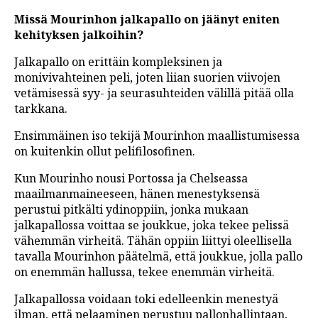
Missä Mourinhon jalkapallo on jäänyt eniten
kehityksen jalkoihin?
Jalkapallo on erittäin kompleksinen ja
monivivahteinen peli, joten liian suorien viivojen
vetämisessä syy- ja seurasuhteiden välillä pitää olla
tarkkana.
Ensimmäinen iso tekijä Mourinhon maallistumisessa
on kuitenkin ollut pelifilosofinen.
Kun Mourinho nousi Portossa ja Chelseassa
maailmanmaineeseen, hänen menestyksensä
perustui pitkälti ydinoppiin, jonka mukaan
jalkapallossa voittaa se joukkue, joka tekee pelissä
vähemmän virheitä. Tähän oppiin liittyi oleellisella
tavalla Mourinhon päätelmä, että joukkue, jolla pallo
on enemmän hallussa, tekee enemmän virheitä.
Jalkapallossa voidaan toki edelleenkin menestyä
ilman, että pelaaminen perustuu pallonhallintaan,