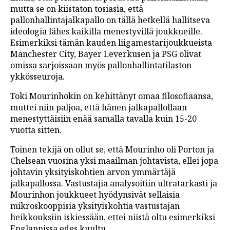
mutta se on kiistaton tosiasia, että
pallonhallintajalkapallo on tällä hetkellä hallitseva
ideologia lähes kaikilla menestyvillä joukkueille.
Esimerkiksi tämän kauden liigamestarijoukkueista
Manchester City, Bayer Leverkusen ja PSG olivat
omissa sarjoissaan myös pallonhallintatilaston
ykkösseuroja.
Toki Mourinhokin on kehittänyt omaa filosofiaansa,
muttei niin paljoa, että hänen jalkapallollaan
menestyttäisiin enää samalla tavalla kuin 15-20
vuotta sitten.
Toinen tekijä on ollut se, että Mourinho oli Porton ja
Chelsean vuosina yksi maailman johtavista, ellei jopa
johtavin yksityiskohtien arvon ymmärtäjä
jalkapallossa. Vastustajia analysoitiin ultratarkasti ja
Mourinhon joukkueet hyödynsivät sellaisia
mikroskooppisia yksityiskohtia vastustajan
heikkouksiin iskiessään, ettei niistä oltu esimerkiksi
Englannissa edes kuultu.