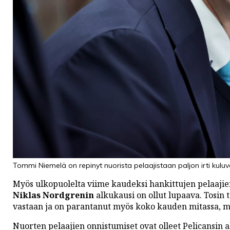
Tommi Niemelä on repinyt nuorista pelaajistaan paljon irti kuluv
Myös ulkopuolelta viime kaudeksi hankittujen pelaajie
Niklas Nordgrenin
alkukausi on ollut lupaava. Tosin 
vastaan ja on parantanut myös koko kauden mitassa, mu
Nuorten pelaajien onnistumiset ovat olleet Pelicansin 