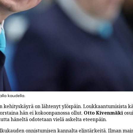
alla kaudella.
n kehityskäyrä on lähtenyt ylöspäin. Loukkaantumisista k
torstaina hän ei kokoonpanossa ollut.
Otto Kivenmäki
osui
tta häneltä odotetaan vielä askelta eteenpäin.
alkukauden onnistumisen kannalta elintärkeitä. Ilman main