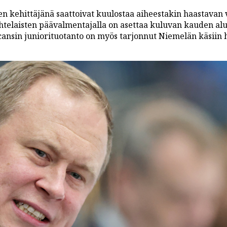
en kehittäjänä saattoivat kuulostaa aiheestakin haastavan 
ahtelaisten päävalmentajalla on asettaa kuluvan kauden al
licansin juniorituotanto on myös tarjonnut Niemelän käsiin 