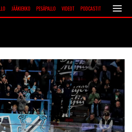
LLO
JÄÄKIEKKO
PESÄPALLO
VIDEOT
PODCASTIT
Valioliiga
Muut sarjat