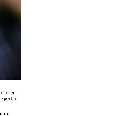
ärsineen
 Sportia
ittuja