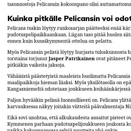
tasonnostoja Pelicansin kokoonpano olisi auttamattoma
Kuinka pitkälle Pelicansin voi odo
Pelicans tuskin löytyy runkosarjan päätteeksi enää kärk
pudotuspelipaikkaankaan. Liigan taso pitää huolen siit
ennen kuin kuusikymmentä ottelua on pelattu.
Myös Pelicansin pelistä löytyy hurjasta tuloskunnosta 
torstaina torjunut
Jasper Patrikainen
ovat pitäneet Pe
pitkiäkin vaikeita jaksoja.
Vähäisistä päästetyistä maaleista huolimatta Pelicans
maalipaikkoja hieman liiaksi. Myös yksilötasolla on epäo
Kangasniemeltä odotetaan joukkueen keihäänkärjessä
Paljon hyvääkin pelissä luonnollisesti on. Pelicans ylit
karvauksessa näkyy joitakin viitteitä päävalmentaja N
Eikä sovi unohtaa, että alkukaudesta ansaitut pisteet o
Kymmenen parhaan pudotuspelijoukkueen joukosta koval
vaikka kokoonpanossa selviä puutteita yhä onkin.