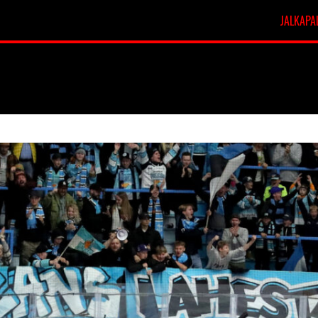
JALKAPA
t
Veikkausliiga