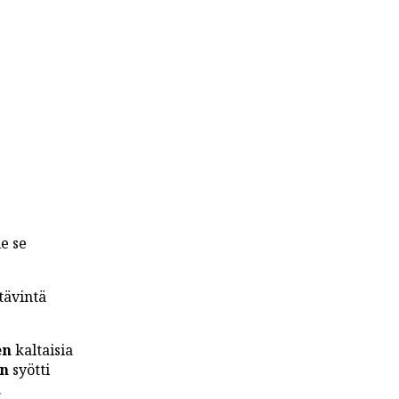
e se
tävintä
en
kaltaisia
én
syötti
.