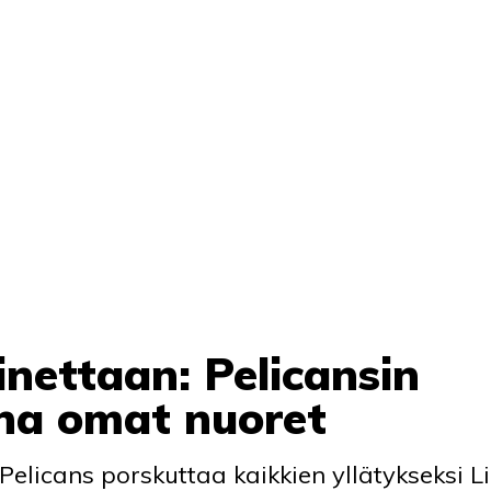
nettaan: Pelicansin
ana omat nuoret
licans porskuttaa kaikkien yllätykseksi L