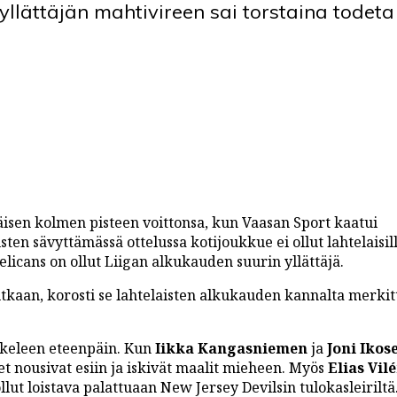
llättäjän mahtivireen sai torstaina todeta
käisen kolmen pisteen voittonsa, kun Vaasan Sport kaatui
ten sävyttämässä ottelussa kotijoukkue ei ollut lahtelaisill
licans on ollut Liigan alkukauden suurin yllättäjä.
tkaan, korosti se lahtelaisten alkukauden kannalta merkit
askeleen eteenpäin. Kun
Iikka Kangasniemen
ja
Joni Ikos
et nousivat esiin ja iskivät maalit mieheen. Myös
Elias Vil
llut loistava palattuaan New Jersey Devilsin tulokasleiriltä