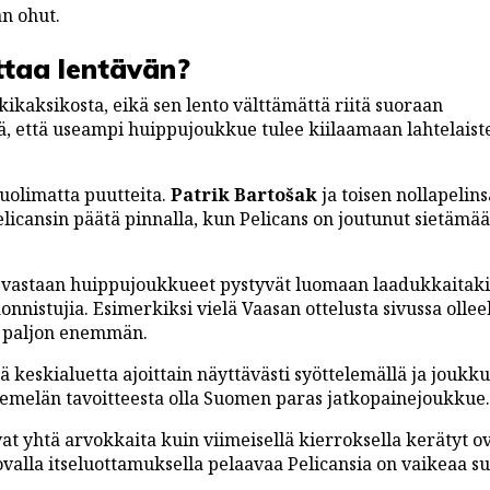
n ohut.
ttaa lentävän?
ikaksikosta, eikä sen lento välttämättä riitä suoraan
ä, että useampi huippujoukkue tulee kiilaamaan lahtelaist
huolimatta puutteita.
Patrik Bartošak
ja toisen nollapelin
licansin päätä pinnalla, kun Pelicans on joutunut sietämää
ia vastaan huippujoukkueet pystyvät luomaan laadukkaitak
nnistujia. Esimerkiksi vielä Vaasan ottelusta sivussa ollee
 paljon enemmän.
tää keskialuetta ajoittain näyttävästi syöttelemällä ja joukk
iemelän tavoitteesta olla Suomen paras jatkopainejoukkue.
vat yhtä arvokkaita kuin viimeisellä kierroksella kerätyt ov
la itseluottamuksella pelaavaa Pelicansia on vaikeaa sui