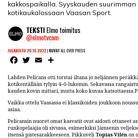
kakkospaikalla. Syyskauden suurimman y
kotikaukalossaan Vaasan Sport.
TEKSTI
Elmo toimitus
@elmotvcom
JULKAISTU 20.10.2022
|
KUVAT
ALL OVER PRESS
Facebook
Twitter
Email
Share
Lahden Pelicans otti torstai-iltana jo neljännen peräk
kotikentällään tylyin 4–0-lukemin. Sekavassa rangaistus
kauden kovin mittari, mutta koko kuvaa katsottaessa Pe
Vaikka ottelu Vaasassa ei klassikoiden joukkoon noussu
asiaa.
Pelicansin nuoret omat kasvatit ovat aidosti ottaneet 
runkopelaajia oli sivussa, esimerkiksi Jämsenin veljeks
itsensä pistesarakkeeseen. Pikkuveli
Topias Vilén
on o