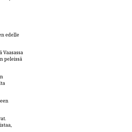
en edelle
sä Vaasassa
n peleissä
in
lta
ueen
at.
staa,