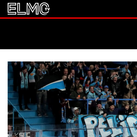
JALKAPALLO
EM2021
Huuhkaja
JÄÄKIEKKO
PESÄPALLO
F1
LINTU VAI KALA
46 DENTON ROAD
VIDEOT