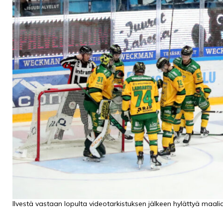
PODCASTIT
KOLUMNIT
Ilvestä vastaan lopulta videotarkistuksen jälkeen hylättyä maali