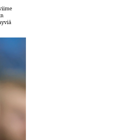
viime
un
hyviä