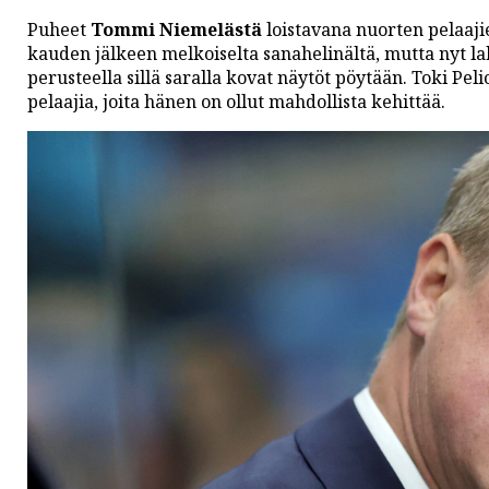
Puheet
Tommi Niemelästä
loistavana nuorten pelaaji
kauden jälkeen melkoiselta sanahelinältä, mutta nyt l
perusteella sillä saralla kovat näytöt pöytään. Toki Pe
pelaajia, joita hänen on ollut mahdollista kehittää.