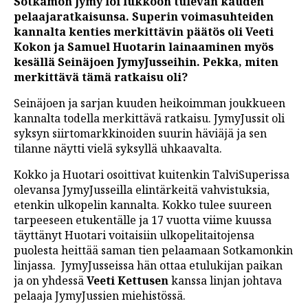
Sotkamon Jymy löi lukkoon tulevan kauden
pelaajaratkaisunsa. Superin voimasuhteiden
kannalta kenties merkittävin päätös oli Veeti
Kokon ja Samuel Huotarin lainaaminen myös
kesällä Seinäjoen JymyJusseihin. Pekka, miten
merkittävä tämä ratkaisu oli?
Seinäjoen ja sarjan kuuden heikoimman joukkueen
kannalta todella merkittävä ratkaisu. JymyJussit oli
syksyn siirtomarkkinoiden suurin häviäjä ja sen
tilanne näytti vielä syksyllä uhkaavalta.
Kokko ja Huotari osoittivat kuitenkin TalviSuperissa
olevansa JymyJusseilla elintärkeitä vahvistuksia,
etenkin ulkopelin kannalta. Kokko tulee suureen
tarpeeseen etukentälle ja 17 vuotta viime kuussa
täyttänyt Huotari voitaisiin ulkopelitaitojensa
puolesta heittää saman tien pelaamaan Sotkamonkin
linjassa. JymyJusseissa hän ottaa etulukijan paikan
ja on yhdessä
Veeti Kettusen
kanssa linjan johtava
pelaaja JymyJussien miehistössä.