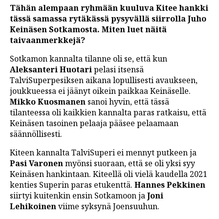
Tähän alempaan ryhmään kuuluva Kitee hankki
tässä samassa rytäkässä pysyvällä siirrolla Juho
Keinäsen Sotkamosta. Miten luet näitä
taivaanmerkkejä?
Sotkamon kannalta tilanne oli se, että kun
Aleksanteri Huotari
pelasi itsensä
TalviSuperpesiksen aikana lopullisesti avaukseen,
joukkueessa ei jäänyt oikein paikkaa Keinäselle.
Mikko Kuosmanen
sanoi hyvin, että tässä
tilanteessa oli kaikkien kannalta paras ratkaisu, että
Keinäsen tasoinen pelaaja pääsee pelaamaan
säännöllisesti.
Kiteen kannalta TalviSuperi ei mennyt putkeen ja
Pasi Varonen
myönsi suoraan, että se oli yksi syy
Keinäsen hankintaan. Kiteellä oli vielä kaudella 2021
kenties Superin paras etukenttä.
Hannes Pekkinen
siirtyi kuitenkin ensin Sotkamoon ja
Joni
Lehikoinen
viime syksynä Joensuuhun.