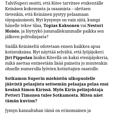
TalviSuperi osoitti, että Kitee tarvitsee etukentälle
Keinäsen kokemusta ja osaamista – olettaen
tietenkin, että Keinänen pystyy pelaamaan
täyspainoisesti. Nyt kysymys on vain siitä, kumpi
hänelle tekee tilaa,
Topias Kaksonen
vai
Nestori
Moisio
, ja löytyykö jommallekummalle paikka sen
jälkeen polttolinjasta?
Sisällä Keinäseltä odotetaan ennen kaikkea apua
kotiutuksissa. Nyt näyttää selvältä, että lyöjäjokeri
Jiri Pippolan
lisäksi Kiteellä on kaksi etenijäjokeria,
mikä asettaa entisestään lisää paineita jo muutenkin
ohuelle numerolla lyövien kotiuttajien osastolle.
Sotkamon Superin miehistön ulkopuolelle
jäävistä pelaajista seitsemän pelaajaa pelaa ensi
kesänä Simon Kirissä. Myös Kirin pelinjohtaja
Petteri Timonen tulee Sotkamosta. Miten näet
tämän kuvion?
Jymyn kannaltahan tämä on erinomainen ja