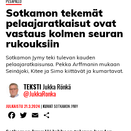
PESÄPALLO
LINTU VAI KALA
Sotkamon tekemät
46 DENTON ROAD
pelaajaratkaisut ovat
VIDEOT
vastaus kolmen seuran
rukouksiin
PODCASTIT
KOLUMNIT
Sotkamon Jymy teki tulevan kauden
pelaajaratkaisunsa. Pekka Arffmanin mukaan
Seinäjoki, Kitee ja Simo kiittävät ja kumartavat.
TEKSTI
Jukka Rönkä
@JukkaRonka
JULKAISTU 21.3.2024
|
KUVAT
SOTKAMON JYMY
Facebook
Twitter
Email
Share