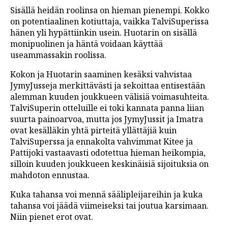
Sisällä heidän roolinsa on hieman pienempi. Kokko
on potentiaalinen kotiuttaja, vaikka TalviSuperissa
hänen yli hypättiinkin usein. Huotarin on sisällä
monipuolinen ja häntä voidaan käyttää
useammassakin roolissa.
Kokon ja Huotarin saaminen kesäksi vahvistaa
JymyJusseja merkittävästi ja sekoittaa entisestään
alemman kuuden joukkueen välisiä voimasuhteita.
TalviSuperin otteluille ei toki kannata panna liian
suurta painoarvoa, mutta jos JymyJussit ja Imatra
ovat kesälläkin yhtä pirteitä yllättäjiä kuin
TalviSuperssa ja ennakolta vahvimmat Kitee ja
Pattijoki vastaavasti odotettua hieman heikompia,
silloin kuuden joukkueen keskinäisiä sijoituksia on
mahdoton ennustaa.
Kuka tahansa voi mennä säälipleijareihin ja kuka
tahansa voi jäädä viimeiseksi tai joutua karsimaan.
Niin pienet erot ovat.