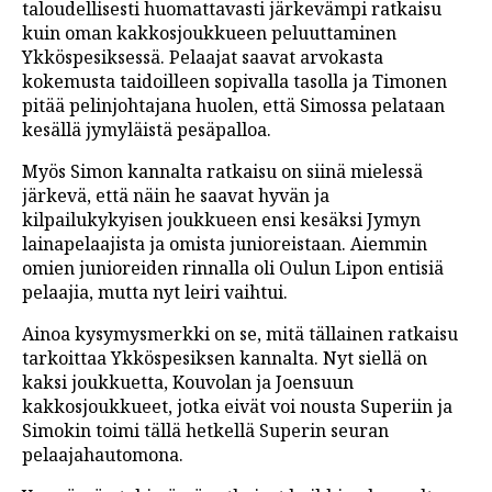
taloudellisesti huomattavasti järkevämpi ratkaisu
kuin oman kakkosjoukkueen peluuttaminen
Ykköspesiksessä. Pelaajat saavat arvokasta
kokemusta taidoilleen sopivalla tasolla ja Timonen
pitää pelinjohtajana huolen, että Simossa pelataan
kesällä jymyläistä pesäpalloa.
Myös Simon kannalta ratkaisu on siinä mielessä
järkevä, että näin he saavat hyvän ja
kilpailukykyisen joukkueen ensi kesäksi Jymyn
lainapelaajista ja omista junioreistaan. Aiemmin
omien junioreiden rinnalla oli Oulun Lipon entisiä
pelaajia, mutta nyt leiri vaihtui.
Ainoa kysymysmerkki on se, mitä tällainen ratkaisu
tarkoittaa Ykköspesiksen kannalta. Nyt siellä on
kaksi joukkuetta, Kouvolan ja Joensuun
kakkosjoukkueet, jotka eivät voi nousta Superiin ja
Simokin toimi tällä hetkellä Superin seuran
pelaajahautomona.