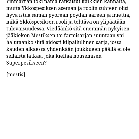
Ymmärrän toki nämä ratkaisut kaikkien kannalta,
mutta Ykköspesiksen aseman ja roolin suhteen olisi
hyvä istua saman pyöreän pöydän ääreen ja miettiä,
mikä Ykköspesiksen rooli ja tehtävä on ylipäätään
tulevaisuudessa. Viedäänkö sitä enemmän nykyisen
jääkiekon Mestiksen tai farmisarjan suuntaan vai
halutaanko siitä aidosti kilpailullinen sarja, jossa
kauden alkaessa yhdenkään joukkueen päällä ei ole
sellaista lätkää, joka kieltää nousemisen
Superpesikseen?
[mestis]