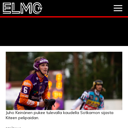
JALKAPALLO
JÄÄKIEKKO
PESÄPALLO
VIDEOT
PODCASTIT
JALKAPALLO
EM2021
Huuhkajat
Veikkausliiga
JÄÄKIEKKO
PESÄPALLO
Valioliiga
Muut sarjat
Juho Keinänen pukee tulevalla kaudella Sotkamon sijasta
Kiteen pelipaidan.
F1