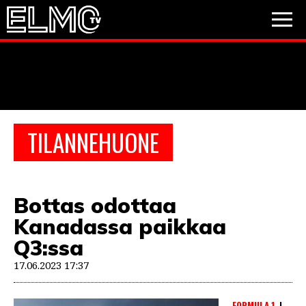
JALKAPALLO
JÄÄKIEKKO
PESÄPALLO
TILANNEHUONE
VIDEOT
PODCASTIT
Bottas odottaa
JALKAPALLO
Kanadassa paikkaa
EM2021
Huuhkajat
Veikkausliiga
JÄÄKIEKKO
Q3:ssa
PESÄPALLO
17.06.2023 17:37
Valioliiga
Muut sarjat
F1
FORMULA 1