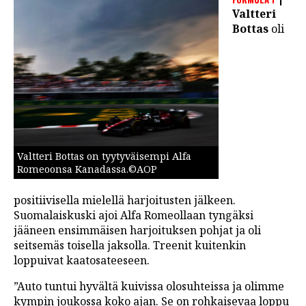
LINTU VAI KALA
Valtteri
Bottas
oli
46 DENTON ROAD
VIDEOT
PODCASTIT
KOLUMNIT
Valtteri Bottas on tyytyväisempi Alfa
Romeoonsa Kanadassa.©AOP
positiivisella mielellä harjoitusten jälkeen.
Suomalaiskuski ajoi Alfa Romeollaan tyngäksi
jääneen ensimmäisen harjoituksen pohjat ja oli
seitsemäs toisella jaksolla. Treenit kuitenkin
loppuivat kaatosateeseen.
”Auto tuntui hyvältä kuivissa olosuhteissa ja olimme
kympin joukossa koko ajan. Se on rohkaisevaa loppu