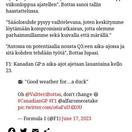
viikonloppua ajatellen”, Bottas sanoi tallin
haastattelussa.
”Sääolosuhde pysyy vaihtelevana, joten keskitymme
löytämään kompromissiratkaisun, jotta olemme
parhaimmillamme sekä kuivalla että märällä.”
”Autossa on potentiaalia nousta Q3:een aika-ajossa ja
sitä kohden tehdään työtä”, Bottas lupasi.
F1: Kanadan GP:n aika-ajot ajetaan lauantaina kello
23.
📻: "Good weather for….a duck"
Oh
@ValtteriBottas
, don't change 😆
#CanadianGP
#F1
@alfaromeostake
pic.twitter.com/o6aFuU4X0U
— Formula 1 (@F1)
June 17, 2023
Facebook
Twitter
Email
Share