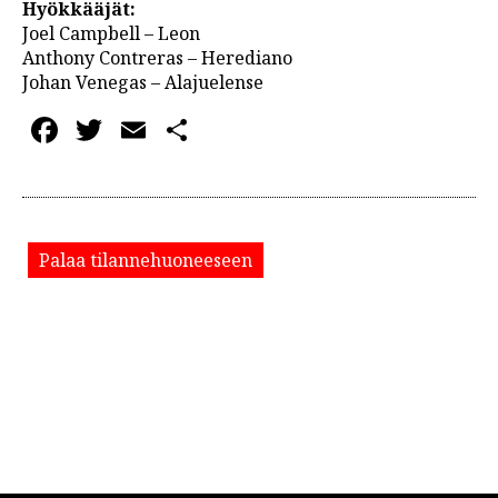
Hyökkääjät:
Joel Campbell – Leon
Anthony Contreras – Herediano
Johan Venegas – Alajuelense
Facebook
Twitter
Email
Share
Palaa tilannehuoneeseen