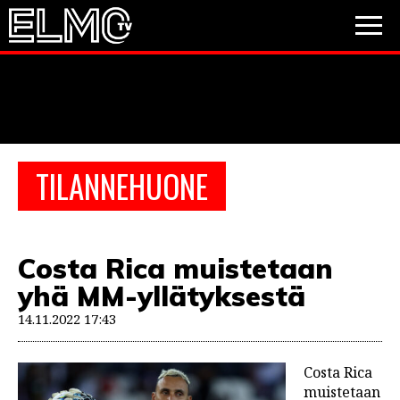
JALKAPALLO
JÄÄKIEKKO
PESÄPALLO
TILANNEHUONE
VIDEOT
PODCASTIT
Costa Rica muistetaan
JALKAPALLO
yhä MM-yllätyksestä
EM2021
Huuhkajat
Veikkausliiga
JÄÄKIEKKO
14.11.2022 17:43
PESÄPALLO
Valioliiga
Muut sarjat
Costa Rica
F1
muistetaan