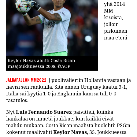
yhä 2014
LINTU VAI KALA
MM-
kisoista,
46 DENTON ROAD
jolloin
VIDEOT
piskuinen
maa eteni
PODCASTIT
KOLUMNIT
Keylor Navas aloitti Costa Rican
maajoukkueessa 2008. ©AOP
JALKAPALLON MM2022
puolivälieriin Hollantia vastaan ja
hävisi sen rankuilla. Sitä ennen Uruguay kaatui 3-1,
Italia sai kyytiä 1-0 ja Englannin kanssa tuli 0-0-
tasatulos.
Nyt
Luis Fernando Suarez
päivitteli, kuinka
hankalaa on nimetä joukkue, kun kaikki eivät
mahdu mukaan. Costa Rican maalista huolehtii PSG:n
kokenut maalivahti
Keylor Navas
, 35. Joukkueessa