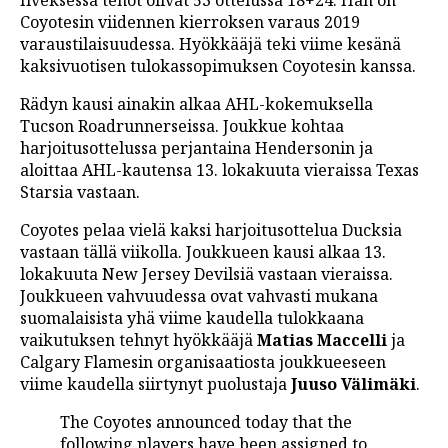
Ilveksessä tehot olivat 53 ottelussa 18+24. Hän on
Coyotesin viidennen kierroksen varaus 2019
varaustilaisuudessa. Hyökkääjä teki viime kesänä
kaksivuotisen tulokassopimuksen Coyotesin kanssa.
Rädyn kausi ainakin alkaa AHL-kokemuksella
Tucson Roadrunnerseissa. Joukkue kohtaa
harjoitusottelussa perjantaina Hendersonin ja
aloittaa AHL-kautensa 13. lokakuuta vieraissa Texas
Starsia vastaan.
Coyotes pelaa vielä kaksi harjoitusottelua Ducksia
vastaan tällä viikolla. Joukkueen kausi alkaa 13.
lokakuuta New Jersey Devilsiä vastaan vieraissa.
Joukkueen vahvuudessa ovat vahvasti mukana
suomalaisista yhä viime kaudella tulokkaana
vaikutuksen tehnyt hyökkääjä
Matias Maccelli
ja
Calgary Flamesin organisaatiosta joukkueeseen
viime kaudella siirtynyt puolustaja
Juuso Välimäki
.
The Coyotes announced today that the
following players have been assigned to