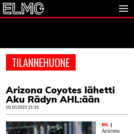
JALKAPALLO
JÄÄKIEKKO
PESÄPALLO
TILANNEHUONE
VIDEOT
PODCASTIT
Arizona Coyotes lähetti
JALKAPALLO
Aku Rädyn AHL:ään
EM2021
Huuhkajat
Veikkausliiga
JÄÄKIEKKO
03.10.2023 21:31
PESÄPALLO
Valioliiga
Muut sarjat
NHL
F1
Arizona