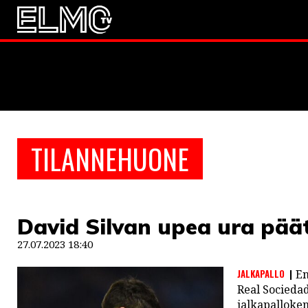
JALKAPALLO
EM2021
Huuhkaja
JÄÄKIEKKO
TILANNEHUONE
PESÄPALLO
F1
David Silvan upea ura pää
LINTU VAI KALA
27.07.2023 18:40
46 DENTON ROAD
JALKAPALLO
En
VIDEOT
Real Sociedad
jalkapalloken