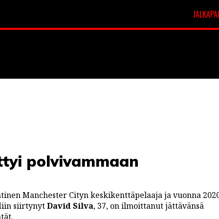
JALKAPA
t
Veikkausliiga
ttyi polvivammaan
tinen Manchester Cityn keskikenttäpelaaja ja vuonna 202
iin siirtynyt
David Silva
, 37, on ilmoittanut jättävänsä
tät.