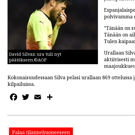
PODCASTIT
Espanjalaispe
KOLUMNIT
polvivamma on
”Tänään on su
Tänään on aik
Tulen kaipaam
Urallaan Silva
David Silvan ura tuli nyt
aktiivisesti
päätökseen.©AOP
maajoukkueura
Kokonaisuudessaan Silva pelasi urallaan 869 ottelussa j
kilpailuissa.
Facebook
Twitter
Email
Share
Palaa tilannehuoneeseen