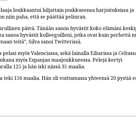
laaja loukkaantui hiljattain joukkueensa harjoituksissa ja
 niin paha, että se päättää peliuran.
rullinen päivä. Tänään sanon hyvästit koko elämäni keskip
a sanoa hyvästit kolleegoilleni, jotka ovat kuin perhettä m
aan teitä”, Silva sanoi Twitterissä.
 pelasi myös Valenciassa, sekä lainalla Eibarissa ja Celtass
 mukana myös Espanjan maajoukkueessa. Pelejä kertyi
lla 125 ja hän iski niissä 35 maalia.
a teki 156 maalia. Hän oli voittamassa yhteensä 20 pystiä e