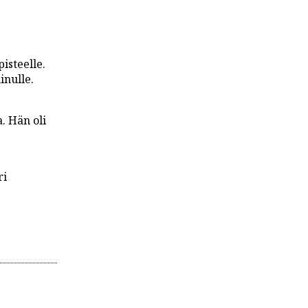
isteelle.
inulle.
a. Hän oli
ri