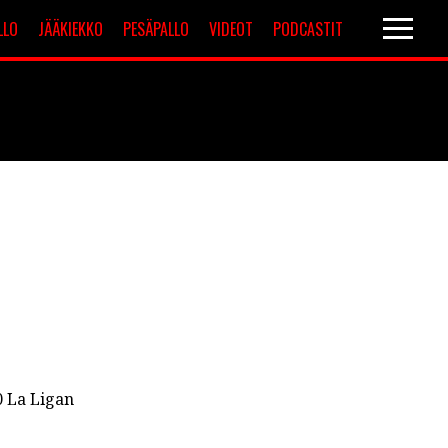
LLO
JÄÄKIEKKO
PESÄPALLO
VIDEOT
PODCASTIT
Valioliiga
Muut sarjat
0 La Ligan