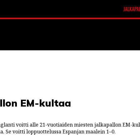
JALKAPA
t
Veikkausliiga
allon EM-kultaa
glanti voitti alle 21-vuotiaiden miesten jalkapallon EM-ku
na. Se voitti loppuottelussa Espanjan maalein 1–0.