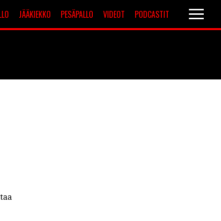
LLO
JÄÄKIEKKO
PESÄPALLO
VIDEOT
PODCASTIT
Valioliiga
Muut sarjat
ltaa