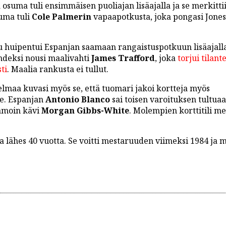
 osuma tuli ensimmäisen puoliajan lisäajalla ja se merkitti
uma tuli
Cole Palmerin
vapaapotkusta, joka pongasi Jones
u huipentui Espanjan saamaan rangaistuspotkuun lisäajall
hdeksi nousi maalivahti
James Trafford
, joka
torjui tilant
ti
. Maalia rankusta ei tullut.
lmaa kuvasi myös se, että tuomari jakoi kortteja myös
le. Espanjan
Antonio Blanco
sai toisen varoituksen tultuaa
samoin kävi
Morgan Gibbs-White
. Molempien korttitili me
 lähes 40 vuotta. Se voitti mestaruuden viimeksi 1984 ja 