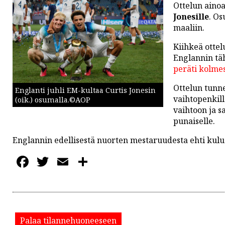
PODCASTIT
Ottelun ainoa
Jonesille
. Os
KOLUMNIT
maaliin.
Kiihkeä ottel
Englannin tä
peräti kolmes
Ottelun tunne
Englanti juhli EM-kultaa Curtis Jonesin
vaihtopenkil
(oik.) osumalla.©AOP
vaihtoon ja 
punaiselle.
Englannin edellisestä nuorten mestaruudesta ehti kulua
Facebook
Twitter
Email
Share
Palaa tilannehuoneeseen