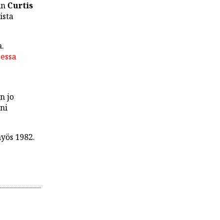
in
Curtis
ista
a.
eessa
n jo
ni
myös 1982.