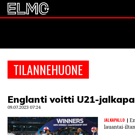
JALKAPALLO
EM2021
Huuhkaja
JÄÄKIEKKO
TILANNEHUONE
PESÄPALLO
F1
Englanti voitti U21-jalkap
LINTU VAI KALA
09.07.2023 07:24
46 DENTON ROAD
JALKAPALLO
En
VIDEOT
lauantai-ilta