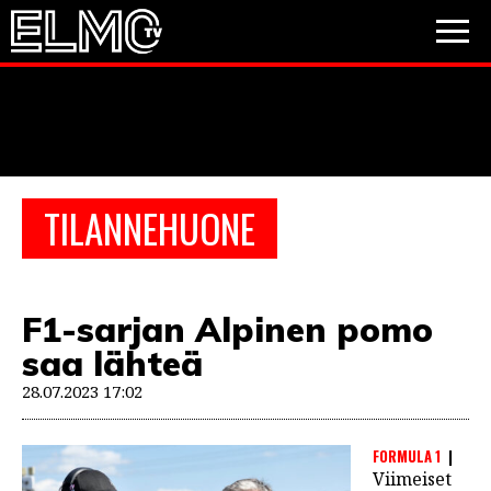
JALKAPALLO
JÄÄKIEKKO
PESÄPALLO
TILANNEHUONE
VIDEOT
PODCASTIT
F1-sarjan Alpinen pomo
JALKAPALLO
saa lähteä
EM2021
Huuhkajat
Veikkausliiga
JÄÄKIEKKO
28.07.2023 17:02
PESÄPALLO
Valioliiga
Muut sarjat
FORMULA 1
F1
Viimeiset