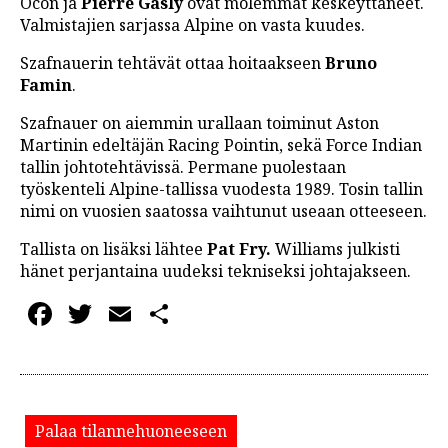
Ocon ja
Pierre Gasly
ovat molemmat keskeyttäneet.
Valmistajien sarjassa Alpine on vasta kuudes.
Szafnauerin tehtävät ottaa hoitaakseen
Bruno
Famin
.
Szafnauer on aiemmin urallaan toiminut Aston
Martinin edeltäjän Racing Pointin, sekä Force Indian
tallin johtotehtävissä. Permane puolestaan
työskenteli Alpine-tallissa vuodesta 1989. Tosin tallin
nimi on vuosien saatossa vaihtunut useaan otteeseen.
Tallista on lisäksi lähtee
Pat Fry.
Williams julkisti
hänet perjantaina uudeksi tekniseksi johtajakseen.
Facebook
Twitter
Email
Share
Palaa tilannehuoneeseen