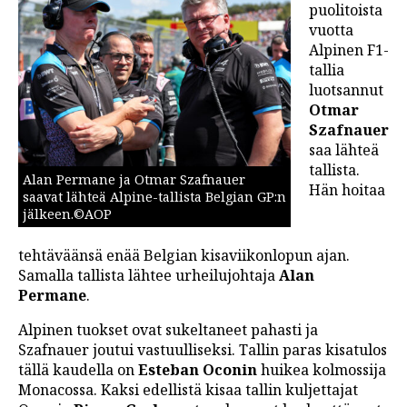
puolitoista
LINTU VAI KALA
vuotta
Alpinen F1-
46 DENTON ROAD
tallia
VIDEOT
luotsannut
Otmar
PODCASTIT
Szafnauer
saa lähteä
KOLUMNIT
tallista.
Alan Permane ja Otmar Szafnauer
Hän hoitaa
saavat lähteä Alpine-tallista Belgian GP:n
jälkeen.©AOP
tehtäväänsä enää Belgian kisaviikonlopun ajan.
Samalla tallista lähtee urheilujohtaja
Alan
Permane
.
Alpinen tuokset ovat sukeltaneet pahasti ja
Szafnauer joutui vastuulliseksi. Tallin paras kisatulos
tällä kaudella on
Esteban Oconin
huikea kolmossija
Monacossa. Kaksi edellistä kisaa tallin kuljettajat