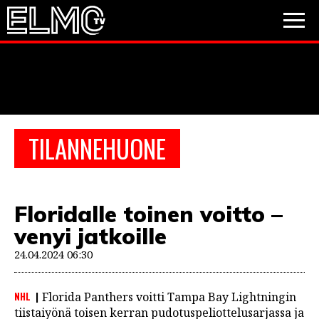
JALKAPALLO
JÄÄKIEKKO
PESÄPALLO
TILANNEHUONE
VIDEOT
PODCASTIT
Floridalle toinen voitto –
JALKAPALLO
venyi jatkoille
EM2021
Huuhkajat
Veikkausliiga
JÄÄKIEKKO
24.04.2024 06:30
PESÄPALLO
Valioliiga
Muut sarjat
NHL
Florida Panthers voitti Tampa Bay Lightningin
F1
tiistaiyönä toisen kerran pudotuspeliottelusarjassa ja