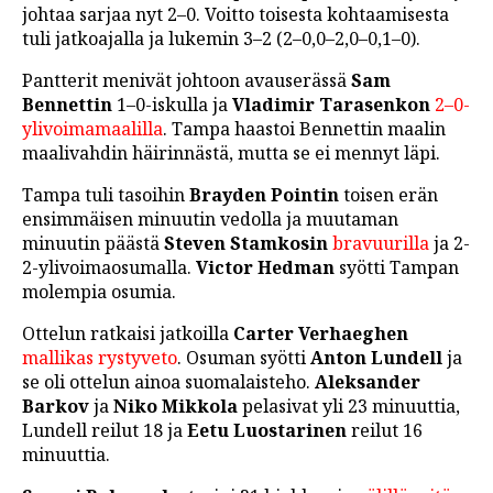
johtaa sarjaa nyt 2–0. Voitto toisesta kohtaamisesta
LINTU VAI KALA
tuli jatkoajalla ja lukemin 3–2 (2–0,0–2,0–0,1–0).
46 DENTON ROAD
Pantterit menivät johtoon avauserässä
Sam
Bennettin
1–0-iskulla ja
Vladimir Tarasenkon
2–0-
VIDEOT
ylivoimamaalilla
. Tampa haastoi Bennettin maalin
PODCASTIT
maalivahdin häirinnästä, mutta se ei mennyt läpi.
Tampa tuli tasoihin
Brayden Pointin
toisen erän
KOLUMNIT
ensimmäisen minuutin vedolla ja muutaman
minuutin päästä
Steven Stamkosin
bravuurilla
ja 2-
2-ylivoimaosumalla.
Victor Hedman
syötti Tampan
molempia osumia.
Ottelun ratkaisi jatkoilla
Carter Verhaeghen
mallikas rystyveto
. Osuman syötti
Anton Lundell
ja
se oli ottelun ainoa suomalaisteho.
Aleksander
Barkov
ja
Niko Mikkola
pelasivat yli 23 minuuttia,
Lundell reilut 18 ja
Eetu Luostarinen
reilut 16
minuuttia.