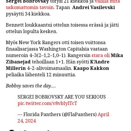
Sergei Bobrovsky
torjui 21 kiekkoa ja
välillä mitä
uskomattomin tavoin
. Tapan
Andrei Vasilevski
pysäytti 34 kiekkoa.
Bennett loukkaantui ottelun toisessa erässä ja jätti
ottelun lopulta kesken.
Myös New York Rangers otti toisen voittonsa
finaalisarjassa Washington Capitalsia vastaan
numeroin 4–3(2–1,2–1,0–1). Rangersin
stara oli
Mika
Zibanejad
tehoillaan 1+1. Hän syötti
K’Andre
Millerin
4–2-alivoimamaalin.
Kaapo Kakkon
peliaika lähenteli 12 minuuttia.
Bobbsy saves the day….
SERGEI BOBROVSKY ARE YOU SERIOUS
pic.twitter.com/v8vbIylTcT
— Florida Panthers (@FlaPanthers)
April
24, 2024