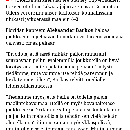
Florida Panthers lähtee Stanley Cup -finaalien
LINTU VAI KALA
toiseen otteluun takaa-ajajan asemassa. Edmonton
Oilers vei ensimmäisen koitoksen kotihallissaan
46 DENTON ROAD
niukasti jatkoerässä maalein 4–3.
VIDEOT
Floridan kapteeni
Aleksander Barkov
haluaa
joukkueensa pelaavan lauantain vastaisena yönä yhä
PODCASTIT
vahvasti omaa peliään.
KOLUMNIT
”En odota, että tässä mikään paljon muuttuisi
seuraavaan peliin. Molemmilla joukkueilla on hyvä
käsitys siitä, miten pelata omaa peliään. Tietysti
tiedämme, mitä voimme itse tehdä paremmin ja
keskitymme siihen”, Barkov selvitti medialle
lehdistötilaisuudessa.
”Tiedämme myös, että heillä on todella paljon
maalintekovoimaa. Heillä on myös kova taitotaso
joukkueessa. Yritämme silti pelata itse kiekolla niin
paljon kuin mahdollista ja tehdän sen vielä heidän
alueellaan. Yritimme samaa myös ykköspelissä,
mutta silloin se ei toiminut niin hyvin. Mutta oli siinä