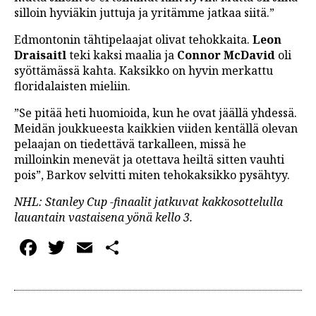
silloin hyviäkin juttuja ja yritämme jatkaa siitä.”
Edmontonin tähtipelaajat olivat tehokkaita.
Leon
Draisaitl
teki kaksi maalia ja
Connor McDavid
oli
syöttämässä kahta. Kaksikko on hyvin merkattu
floridalaisten mieliin.
”Se pitää heti huomioida, kun he ovat jäällä yhdessä.
Meidän joukkueesta kaikkien viiden kentällä olevan
pelaajan on tiedettävä tarkalleen, missä he
milloinkin menevät ja otettava heiltä sitten vauhti
pois”, Barkov selvitti miten tehokaksikko pysähtyy.
NHL: Stanley Cup -finaalit jatkuvat kakkosottelulla
lauantain vastaisena yönä kello 3.
Facebook
Twitter
Email
Share