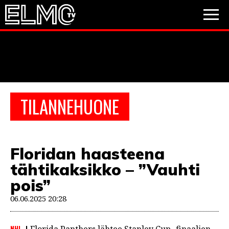
JALKAPALLO
JÄÄKIEKKO
PESÄPALLO
TILANNEHUONE
VIDEOT
PODCASTIT
Floridan haasteena
JALKAPALLO
tähtikaksikko – ”Vauhti
EM2021
Huuhkajat
Veikkausliiga
JÄÄKIEKKO
pois”
PESÄPALLO
06.06.2025 20:28
Valioliiga
Muut sarjat
F1
NHL