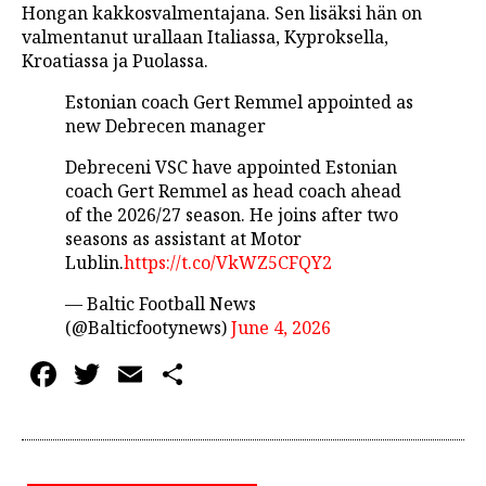
Hongan kakkosvalmentajana. Sen lisäksi hän on
valmentanut urallaan Italiassa, Kyproksella,
Kroatiassa ja Puolassa.
Estonian coach Gert Remmel appointed as
new Debrecen manager
Debreceni VSC have appointed Estonian
coach Gert Remmel as head coach ahead
of the 2026/27 season. He joins after two
seasons as assistant at Motor
Lublin.
https://t.co/VkWZ5CFQY2
— Baltic Football News
(@Balticfootynews)
June 4, 2026
Facebook
Twitter
Email
Share