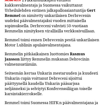
Pikkuhuuhkajien entinen
LINTU VAI KALA
kakkosvalmentaja ja Suomessa vaikuttanut
Urheilulehden entinen jalkapalloasiantuntija
Gert
46 DENTON ROAD
Remmel
on nimitetty unkarilaisen Derbrecenin
uudeksi päävalmentajaksi vuoden mittaisella
VIDEOT
sopimuksella. Derbreceni vahvisti 50-vuotiaan
Remmelin nimityksen virallisilla verkkosivuillaan.
PODCASTIT
Remmel toimi ennen Debrecenin pestiä unkarilaisen
KOLUMNIT
Motor Lublinin apulaisvalmentajana.
Remmelin pitkäaikainen luottomies
Rasmus
Jansson
liittyy Remmelin mukanan Debrecinin
valmennustiimiin.
Seitsemän kertaa Unkarin mestaruuden ja kuudesti
Unkarin cupin voittanut Debreceni sijoittui
päättyynellä kaudella Unkarin pääsarjssa
neljänneksi ja selviytyi Konferenssiliigan toiselle
karsintakierrokselle.
Remmel toimi Suomessa HIFK:n päävalmentajana ja