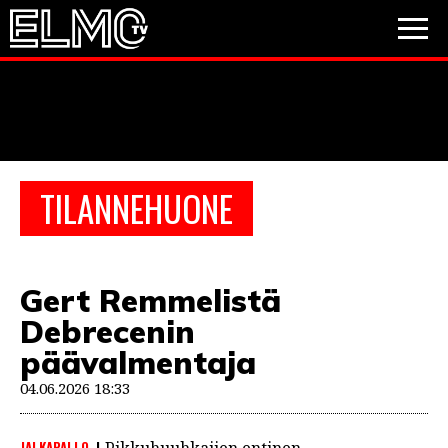
JALKAPALLO
JÄÄKIEKKO
PESÄPALLO
TILANNEHUONE
VIDEOT
PODCASTIT
Gert Remmelistä
JALKAPALLO
Debrecenin
EM2021
Huuhkajat
Veikkausliiga
JÄÄKIEKKO
päävalmentaja
PESÄPALLO
04.06.2026 18:33
Valioliiga
Muut sarjat
F1
JALKAPALLO