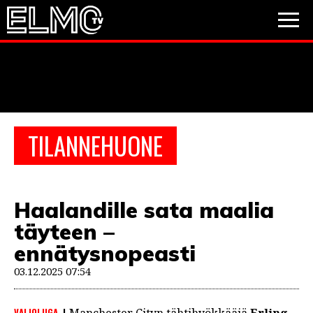
JALKAPALLO
JÄÄKIEKKO
PESÄPALLO
TILANNEHUONE
VIDEOT
PODCASTIT
Haalandille sata maalia
JALKAPALLO
täyteen –
EM2021
Huuhkajat
Veikkausliiga
JÄÄKIEKKO
ennätysnopeasti
PESÄPALLO
03.12.2025 07:54
Valioliiga
Muut sarjat
F1
VALIOLIIGA