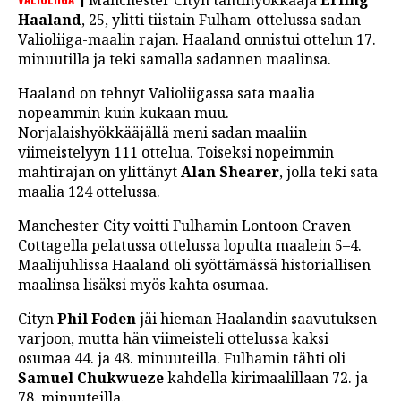
Manchester Cityn tähtihyökkääjä
Erling
LINTU VAI KALA
Haaland
, 25, ylitti tiistain Fulham-ottelussa sadan
Valioliiga-maalin rajan. Haaland onnistui ottelun 17.
46 DENTON ROAD
minuutilla ja teki samalla sadannen maalinsa.
VIDEOT
Haaland on tehnyt Valioliigassa sata maalia
nopeammin kuin kukaan muu.
PODCASTIT
Norjalaishyökkääjällä meni sadan maaliin
viimeistelyyn 111 ottelua. Toiseksi nopeimmin
KOLUMNIT
mahtirajan on ylittänyt
Alan Shearer
, jolla teki sata
maalia 124 ottelussa.
Manchester City voitti Fulhamin Lontoon Craven
Cottagella pelatussa ottelussa lopulta maalein 5–4.
Maalijuhlissa Haaland oli syöttämässä historiallisen
maalinsa lisäksi myös kahta osumaa.
Cityn
Phil Foden
jäi hieman Haalandin saavutuksen
varjoon, mutta hän viimeisteli ottelussa kaksi
osumaa 44. ja 48. minuuteilla. Fulhamin tähti oli
Samuel Chukwueze
kahdella kirimaalillaan 72. ja
78. minuuteilla.