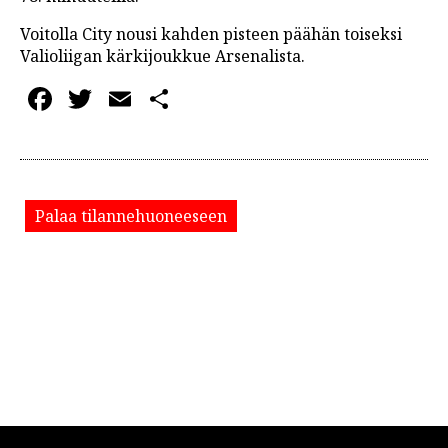
Voitolla City nousi kahden pisteen päähän toiseksi
Valioliigan kärkijoukkue Arsenalista.
Facebook
Twitter
Email
Share
Palaa tilannehuoneeseen